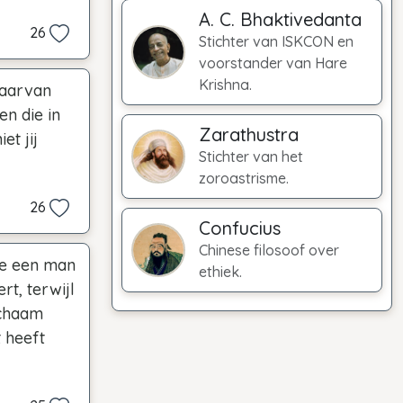
A. C. Bhaktivedanta
26
Stichter van ISKCON en
voorstander van Hare
Krishna.
 daarvan
n die in
Zarathustra
et jij
Stichter van het
zoroastrisme.
26
Confucius
Chinese filosoof over
oe een man
ethiek.
ert, terwijl
lichaam
t heeft