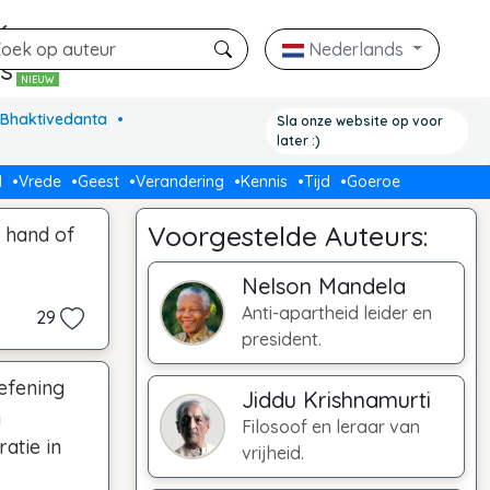
k
Nederlands
rs
NIEUW
. Bhaktivedanta
Sla onze website op voor
later :)
d
Vrede
Geest
Verandering
Kennis
Tijd
Goeroe
Voorgestelde Auteurs:
e hand of
Nelson Mandela
Anti-apartheid leider en
29
president.
efening
Jiddu Krishnamurti
n
Filosoof en leraar van
atie in
vrijheid.