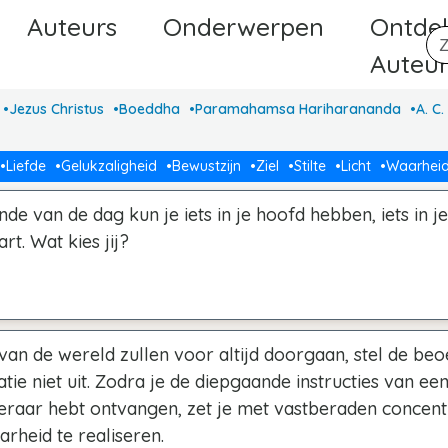
Auteurs
Onderwerpen
Ontde
Auteu
Jezus Christus
Boeddha
Paramahamsa Hariharananda
A. C
Liefde
Gelukzaligheid
Bewustzijn
Ziel
Stilte
Licht
Waarhei
nde van de dag kun je iets in je hoofd hebben, iets in j
hart. Wat kies jij?
van de wereld zullen voor altijd doorgaan, stel de beo
tie niet uit. Zodra je de diepgaande instructies van ee
eraar hebt ontvangen, zet je met vastberaden concentr
rheid te realiseren.