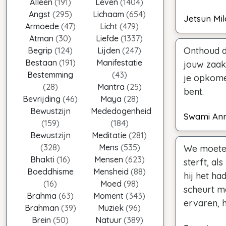
Alleen
(191)
Leven
(1404)
Angst
(295)
Lichaam
(654)
Jetsun Mi
Armoede
(47)
Licht
(479)
Atman
(30)
Liefde
(1337)
Onthoud da
Begrip
(124)
Lijden
(247)
Bestaan
(191)
Manifestatie
jouw zaak
Bestemming
(43)
je opkomen
(28)
Mantra
(25)
bent.
Bevrijding
(46)
Maya
(28)
Bewustzijn
Mededogenheid
Swami An
(159)
(184)
Bewustzijn
Meditatie
(281)
(328)
Mens
(535)
We moeten
Bhakti
(16)
Mensen
(623)
sterft, als
Boeddhisme
Mensheid
(88)
hij het ha
(16)
Moed
(98)
scheurt me
Brahma
(63)
Moment
(343)
ervaren, h
Brahman
(39)
Muziek
(96)
Brein
(50)
Natuur
(389)