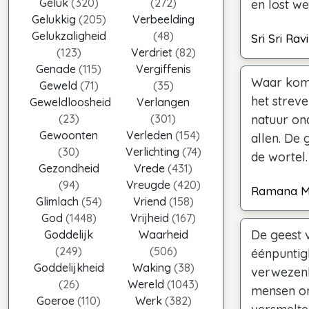
Geluk
(320)
(272)
en lost we
Gelukkig
(205)
Verbeelding
Gelukzaligheid
(48)
Sri Sri Ra
(123)
Verdriet
(82)
Genade
(115)
Vergiffenis
Waar komt 
Geweld
(71)
(35)
het streve
Geweldloosheid
Verlangen
(23)
(301)
natuur ond
Gewoonten
Verleden
(154)
allen. De 
(30)
Verlichting
(74)
de wortel.
Gezondheid
Vrede
(431)
(94)
Vreugde
(420)
Ramana M
Glimlach
(54)
Vriend
(158)
God
(1448)
Vrijheid
(167)
De geest 
Goddelijk
Waarheid
(249)
(506)
éénpuntigh
Goddelijkheid
Waking
(38)
verwezenli
(26)
Wereld
(1043)
mensen om
Goeroe
(110)
Werk
(382)