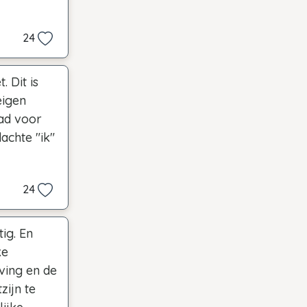
24
 Dit is
eigen
pad voor
achte "ik"
24
ig. En
ke
ving en de
zijn te