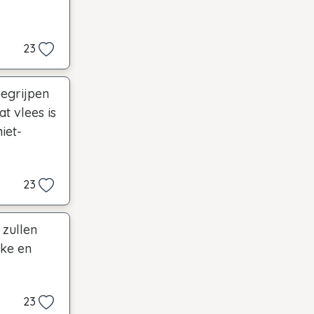
23
begrijpen
t vlees is
iet-
23
 zullen
jke en
23