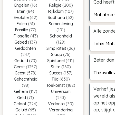
God heeft 
Engelen
(16)
Religie
(200)
Eten
(84)
Rijkdom
(107)
Mahatma 
Evolutie
(62)
Sadhana
(32)
Falen
(51)
Samenleving
Familie
(77)
(101)
Alle zonde
Filosofie
(43)
Schoonheid
Gebed
(137)
(129)
Lahiri Ma
Gedachten
Simpliciteit
(26)
(247)
Slaap
(76)
Beter dan
Geduld
(70)
Spiritueel
(411)
Geest
(1257)
Stilte
(160)
Thiruvallu
Geest
(578)
Succes
(137)
Gehechtheid
Tijd
(630)
(98)
Toekomst
(182)
Verhef jez
Geheim
(117)
Universum
wereld als
Geld
(71)
(243)
op het op
Geloof
(224)
Vedanta
(30)
op, stijgt
Geluid
(65)
Verandering