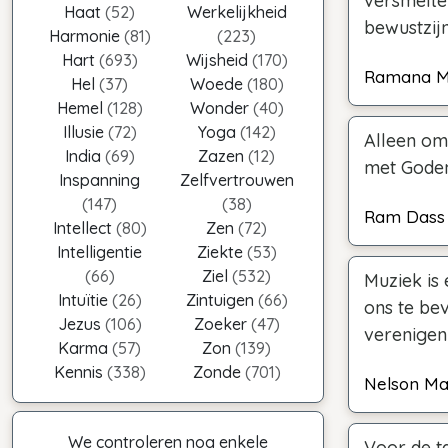
versmelte
Haat
(52)
Werkelijkheid
bewustzijn
Harmonie
(81)
(223)
Hart
(693)
Wijsheid
(170)
Ramana M
Hel
(37)
Woede
(180)
Hemel
(128)
Wonder
(40)
Illusie
(72)
Yoga
(142)
Alleen omd
India
(69)
Zazen
(12)
met Goden
Inspanning
Zelfvertrouwen
(147)
(38)
Ram Dass
Intellect
(80)
Zen
(72)
Intelligentie
Ziekte
(53)
(66)
Ziel
(532)
Muziek is
Intuïtie
(26)
Zintuigen
(66)
ons te bev
Jezus
(106)
Zoeker
(47)
verenigen
Karma
(57)
Zon
(139)
Kennis
(338)
Zonde
(701)
Nelson Ma
We controleren nog enkele
Voor de ta