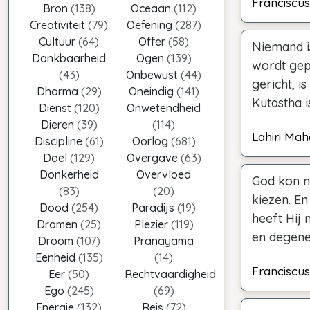
Franciscus
Bron
(138)
Oceaan
(112)
Creativiteit
(79)
Oefening
(287)
Cultuur
(64)
Offer
(58)
Niemand is
Dankbaarheid
Ogen
(139)
wordt gepl
(43)
Onbewust
(44)
gericht, i
Dharma
(29)
Oneindig
(141)
Kutastha is
Dienst
(120)
Onwetendheid
Dieren
(39)
(114)
Lahiri Ma
Discipline
(61)
Oorlog
(681)
Doel
(129)
Overgave
(63)
Donkerheid
Overvloed
God kon n
(83)
(20)
kiezen. En
Dood
(254)
Paradijs
(19)
heeft Hij 
Dromen
(25)
Plezier
(119)
en degenen
Droom
(107)
Pranayama
Eenheid
(135)
(14)
Franciscus
Eer
(50)
Rechtvaardigheid
Ego
(245)
(69)
Energie
(132)
Reis
(72)