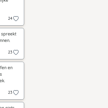
ijke
24
f spreekt
nnen.
23
ffen en
s
ek.
23
en niets