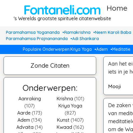
Home
's Werelds grootste spirituele citatenwebsite
Paramahamsa Yogananda
Ramakrishna
Neem Karoli Baba
Paramahamsa Prajnanananda
Adi Shankara
Populaire Onderwerpen:
Kriya Yoga
Adem
Meditatie
Aan het ei
Zonde Citaten
iets in je 
Onderwerpen:
Mooji
Aanraking
Krishna
(101)
De zaken 
(107)
Kriya Yoga
Aarde
(173)
(827)
van medita
Adem
(134)
Kunst
(1407)
meditatiel
Advaita
(14)
Kwaad
(162)
om de Waa