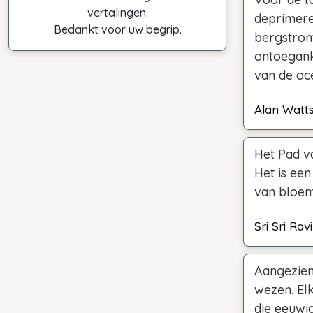
vertalingen.
deprimere
Bedankt voor uw begrip.
bergstrom
ontoegank
van de oce
Alan Watt
Het Pad v
Het is een
van bloem
Sri Sri Ra
Aangezien 
wezen. Elk
die eeuwig