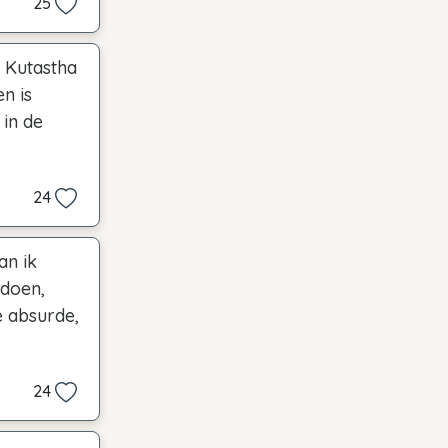
25
e Kutastha
n is
 in de
24
an ik
 doen,
e absurde,
24