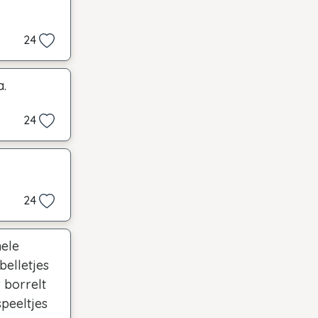
24
a.
24
24
hele
belletjes
 borrelt
speeltjes