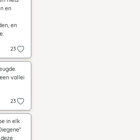
en en
den, en
e.
23
eugde.
een vallei
23
e in elk
 Diegene"
s deze