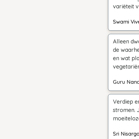
variëteit 
Swami Vi
Alleen dwa
de waarhei
en wat pla
vegetarië
Guru Nan
Verdiep en
stromen. J
moeiteloz
Sri Nisarg