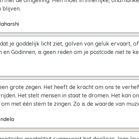
n met de omgeving. Men moet in innerlijke, onafhankel
 blijven.
aharshi
at je goddelijk licht ziet, golven van geluk ervaart, o
 en Godinnen, is geen reden om je postcode niet te ke
 een grote zegen. Het heeft de kracht om ons te verhe
rijden. Het stelt mensen in staat te dromen. Het kan on
 om met één stem te zingen. Zo is de waarde van muzi
ndela
oïstische mentaliteit suggereert het doelloze, lege lev