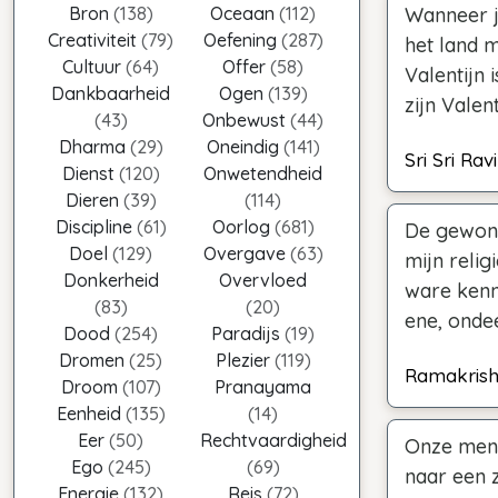
Bron
(138)
Oceaan
(112)
Wanneer je
Creativiteit
(79)
Oefening
(287)
het land m
Cultuur
(64)
Offer
(58)
Valentijn 
Dankbaarheid
Ogen
(139)
zijn Valen
(43)
Onbewust
(44)
Dharma
(29)
Oneindig
(141)
Sri Sri Ra
Dienst
(120)
Onwetendheid
Dieren
(39)
(114)
Discipline
(61)
Oorlog
(681)
De gewone 
Doel
(129)
Overgave
(63)
mijn relig
Donkerheid
Overvloed
ware kenni
(83)
(20)
ene, onde
Dood
(254)
Paradijs
(19)
Dromen
(25)
Plezier
(119)
Ramakris
Droom
(107)
Pranayama
Eenheid
(135)
(14)
Eer
(50)
Rechtvaardigheid
Onze mens
Ego
(245)
(69)
naar een 
Energie
(132)
Reis
(72)