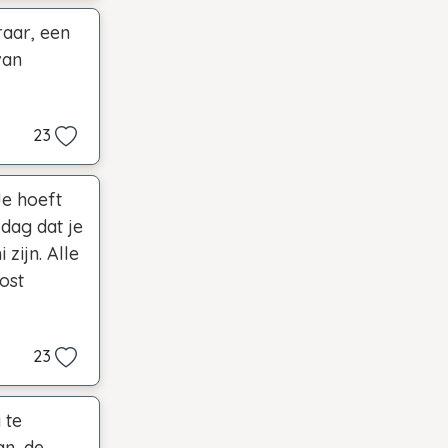
raar, een
van
23
Je hoeft
 dag dat je
zijn. Alle
ost
23
 te
an, de