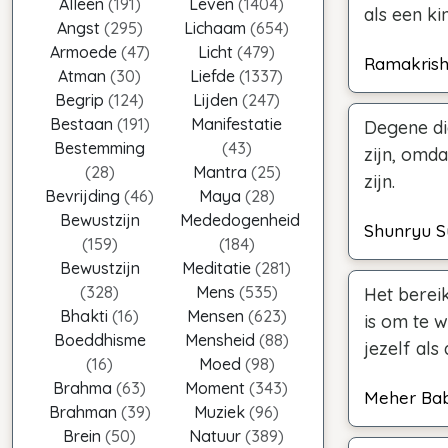
Alleen
(191)
Leven
(1404)
als een ki
Angst
(295)
Lichaam
(654)
Armoede
(47)
Licht
(479)
Ramakris
Atman
(30)
Liefde
(1337)
Begrip
(124)
Lijden
(247)
Bestaan
(191)
Manifestatie
Degene die
Bestemming
(43)
zijn, omda
(28)
Mantra
(25)
zijn.
Bevrijding
(46)
Maya
(28)
Bewustzijn
Mededogenheid
Shunryu S
(159)
(184)
Bewustzijn
Meditatie
(281)
(328)
Mens
(535)
Het berei
Bhakti
(16)
Mensen
(623)
is om te w
Boeddhisme
Mensheid
(88)
jezelf als
(16)
Moed
(98)
Brahma
(63)
Moment
(343)
Meher Ba
Brahman
(39)
Muziek
(96)
Brein
(50)
Natuur
(389)