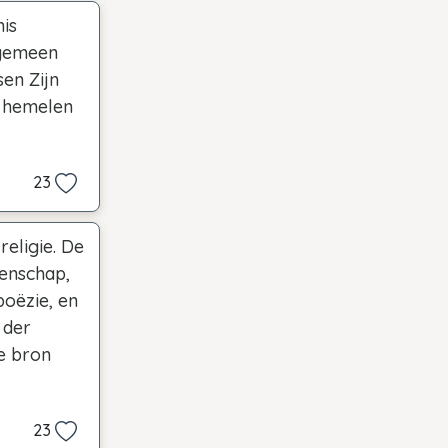
is
 gemeen
sen Zijn
e hemelen
23
religie. De
tenschap,
poëzie, en
 der
e bron
23