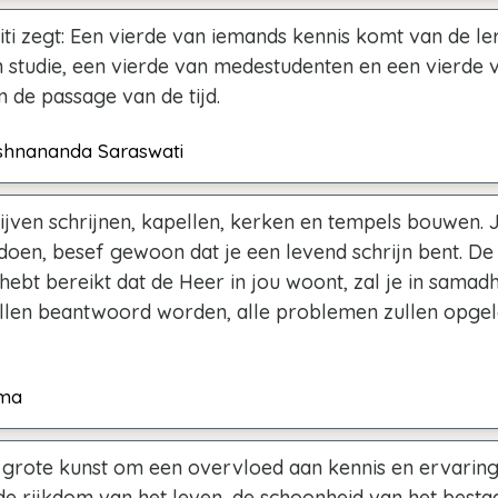
ti zegt: Een vierde van iemands kennis komt van de le
n studie, een vierde van medestudenten en een vierde 
n de passage van de tijd.
shnananda Saraswati
ijven schrijnen, kapellen, kerken en tempels bouwen. 
e doen, besef gewoon dat je een levend schrijn bent. De
hebt bereikt dat de Heer in jou woont, zal je in samadhi 
llen beantwoord worden, alle problemen zullen opgel
ma
n grote kunst om een overvloed aan kennis en ervaring
de rijkdom van het leven, de schoonheid van het besta