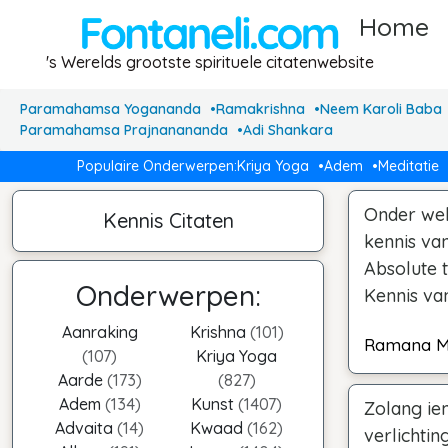
Home
's Werelds grootste spirituele citatenwebsite
Paramahamsa Yogananda
Ramakrishna
Neem Karoli Baba
Paramahamsa Prajnanananda
Adi Shankara
Populaire Onderwerpen:
Kriya Yoga
Adem
Meditatie
Onder wel
Kennis Citaten
kennis va
Absolute t
Onderwerpen:
Kennis va
Aanraking
Krishna
(101)
Ramana M
(107)
Kriya Yoga
Aarde
(173)
(827)
Adem
(134)
Kunst
(1407)
Zolang iem
Advaita
(14)
Kwaad
(162)
verlichtin