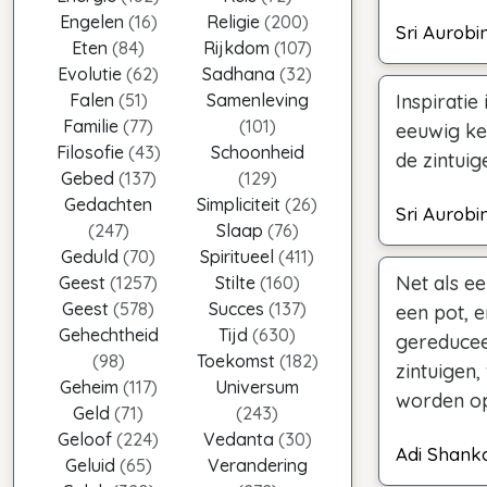
Engelen
(16)
Religie
(200)
Sri Aurobi
Eten
(84)
Rijkdom
(107)
Evolutie
(62)
Sadhana
(32)
Falen
(51)
Samenleving
Inspiratie
Familie
(77)
(101)
eeuwig ke
Filosofie
(43)
Schoonheid
de zintuig
Gebed
(137)
(129)
Gedachten
Simpliciteit
(26)
Sri Aurobi
(247)
Slaap
(76)
Geduld
(70)
Spiritueel
(411)
Net als e
Geest
(1257)
Stilte
(160)
Geest
(578)
Succes
(137)
een pot, 
Gehechtheid
Tijd
(630)
gereducee
(98)
Toekomst
(182)
zintuigen
Geheim
(117)
Universum
worden op
Geld
(71)
(243)
Geloof
(224)
Vedanta
(30)
Adi Shank
Geluid
(65)
Verandering