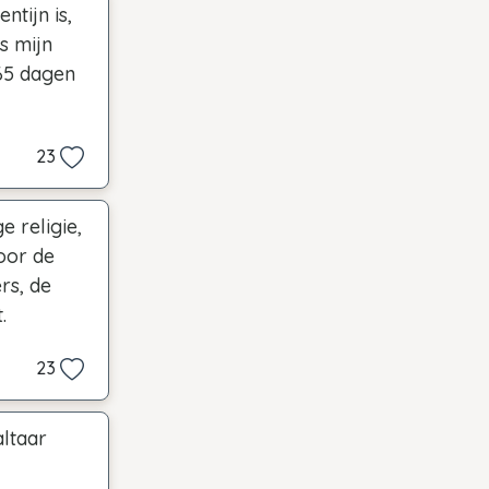
tijn is,
is mijn
365 dagen
23
e religie,
door de
ërs, de
.
23
altaar