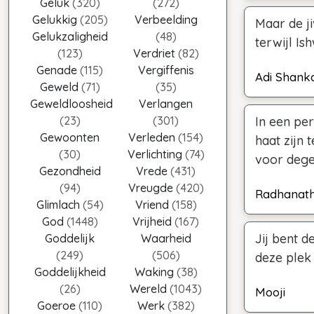
Geluk
(320)
(272)
Gelukkig
(205)
Verbeelding
Maar de ji
Gelukzaligheid
(48)
terwijl Is
(123)
Verdriet
(82)
Genade
(115)
Vergiffenis
Adi Shank
Geweld
(71)
(35)
Geweldloosheid
Verlangen
(23)
(301)
In een per
Gewoonten
Verleden
(154)
haat zijn 
(30)
Verlichting
(74)
voor degen
Gezondheid
Vrede
(431)
(94)
Vreugde
(420)
Radhanat
Glimlach
(54)
Vriend
(158)
God
(1448)
Vrijheid
(167)
Jij bent 
Goddelijk
Waarheid
(249)
(506)
deze plek 
Goddelijkheid
Waking
(38)
(26)
Wereld
(1043)
Mooji
Goeroe
(110)
Werk
(382)