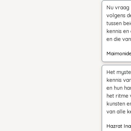
Nu vraag 
volgens d
tussen bei
kennis en 
en die van
Maimonid
Het myster
kennis van
en hun ha
het ritme 
kunsten e
van alle ke
Hazrat In