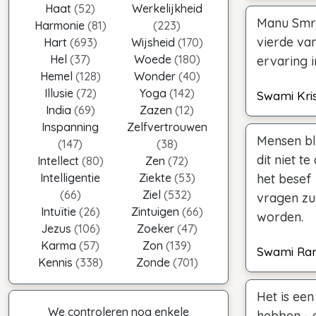
Haat
(52)
Werkelijkheid
Manu Smri
Harmonie
(81)
(223)
vierde va
Hart
(693)
Wijsheid
(170)
Hel
(37)
Woede
(180)
ervaring i
Hemel
(128)
Wonder
(40)
Illusie
(72)
Yoga
(142)
Swami Kri
India
(69)
Zazen
(12)
Inspanning
Zelfvertrouwen
Mensen bl
(147)
(38)
dit niet t
Intellect
(80)
Zen
(72)
Intelligentie
Ziekte
(53)
het besef 
(66)
Ziel
(532)
vragen zu
Intuïtie
(26)
Zintuigen
(66)
worden.
Jezus
(106)
Zoeker
(47)
Karma
(57)
Zon
(139)
Swami Ra
Kennis
(338)
Zonde
(701)
Het is ee
We controleren nog enkele
hebben - 