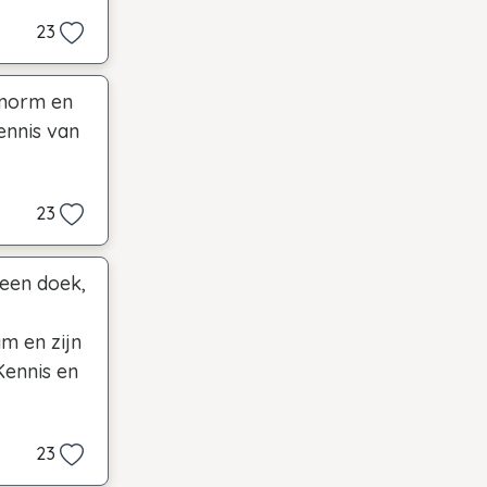
23
 enorm en
ennis van
23
 een doek,
m en zijn
Kennis en
23