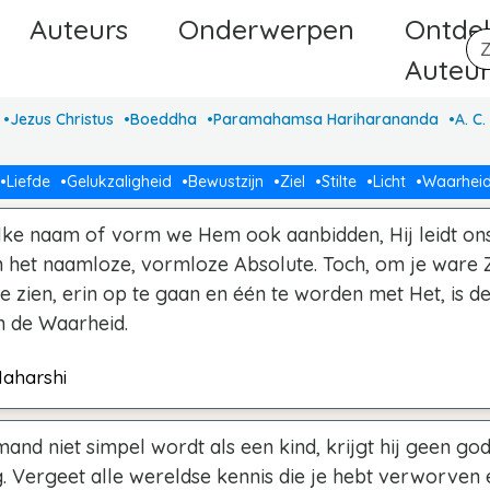
Auteurs
Onderwerpen
Ontde
Auteu
Jezus Christus
Boeddha
Paramahamsa Hariharananda
A. C
Liefde
Gelukzaligheid
Bewustzijn
Ziel
Stilte
Licht
Waarhei
ke naam of vorm we Hem ook aanbidden, Hij leidt on
n het naamloze, vormloze Absolute. Toch, om je ware Z
e zien, erin op te gaan en één te worden met Het, is d
n de Waarheid.
aharshi
and niet simpel wordt als een kind, krijgt hij geen god
g. Vergeet alle wereldse kennis die je hebt verworven