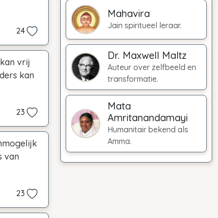
Mahavira
Jain spiritueel leraar.
24
Dr. Maxwell Maltz
kan vrij
Auteur over zelfbeeld en
nders kan
transformatie.
Mata
23
Amritanandamayi
Humanitair bekend als
Amma.
nmogelijk
s van
23