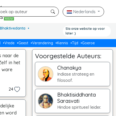
k
Nederlands
rs
NIEUW
. Bhaktivedanta
Sla onze website op voor
later :)
d
Vrede
Geest
Verandering
Kennis
Tijd
Goeroe
Voorgestelde Auteurs:
s naar de
elf in het
Chanakya
e ware
Indiase strateeg en
filosoof.
24
Bhaktisiddhanta
Sarasvati
delijke
Hindoe spiritueel leider.
 en word