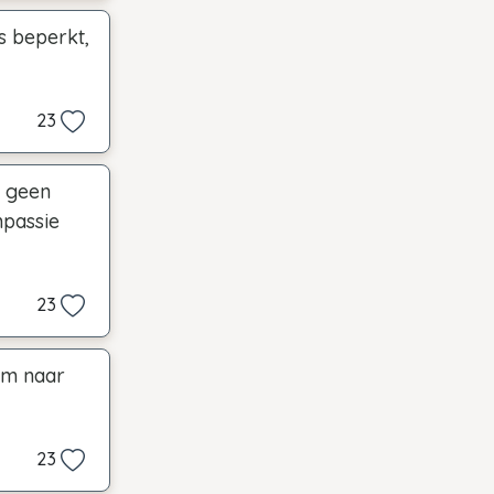
s beperkt,
23
r geen
mpassie
23
om naar
23