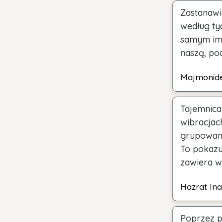
Zastanawi
według ty
samym imi
naszą, po
Majmonid
Tajemnica
wibracjac
grupowani
To pokazu
zawiera w 
Hazrat In
Poprzez p