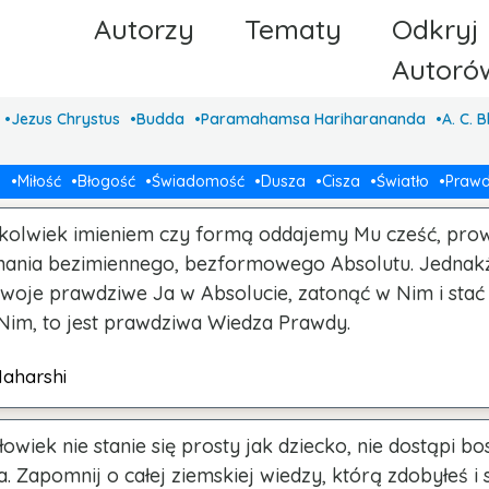
Autorzy
Tematy
Odkryj
Autor
Jezus Chrystus
Budda
Paramahamsa Hariharananda
A. C. 
a
Miłość
Błogość
Świadomość
Dusza
Cisza
Światło
Praw
kolwiek imieniem czy formą oddajemy Mu cześć, prow
nania bezimiennego, bezformowego Absolutu. Jednak
swoje prawdziwe Ja w Absolucie, zatonąć w Nim i stać 
Nim, to jest prawdziwa Wiedza Prawdy.
aharshi
owiek nie stanie się prosty jak dziecko, nie dostąpi b
. Zapomnij o całej ziemskiej wiedzy, którą zdobyłeś i s