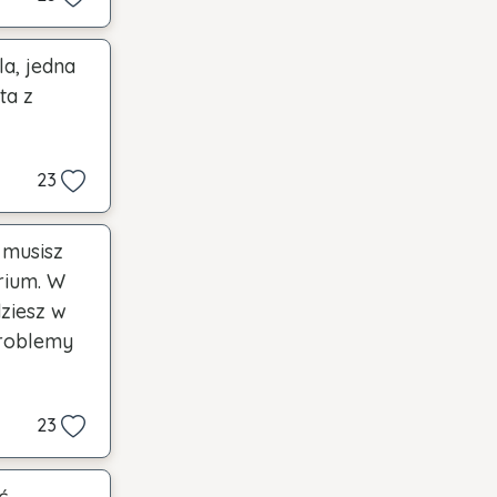
a, jedna
ta z
23
e musisz
rium. W
ziesz w
problemy
23
ć