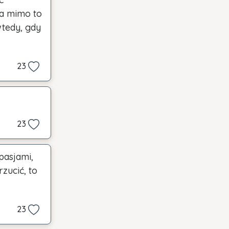
 a mimo to
wtedy, gdy
23
23
pasjami,
zucić, to
23