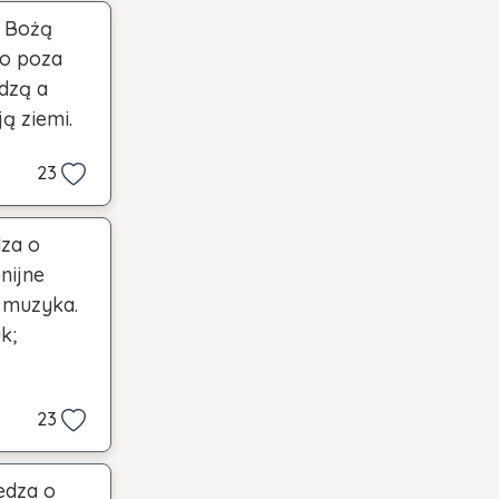
ą Bożą
go poza
edzą a
ą ziemi.
23
dza o
nijne
o muzyka.
k;
23
edza o