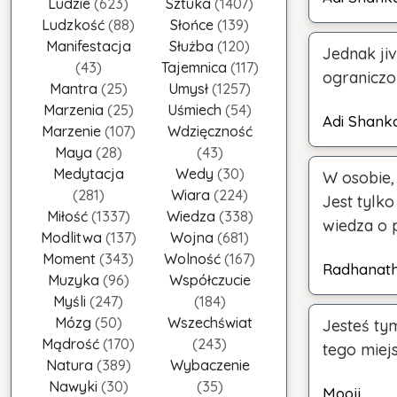
Ludzie
(623)
Sztuka
(1407)
Ludzkość
(88)
Słońce
(139)
Manifestacja
Służba
(120)
Jednak jiv
(43)
Tajemnica
(117)
ograniczo
Mantra
(25)
Umysł
(1257)
Marzenia
(25)
Uśmiech
(54)
Adi Shank
Marzenie
(107)
Wdzięczność
Maya
(28)
(43)
Medytacja
Wedy
(30)
W osobie, 
(281)
Wiara
(224)
Jest tylko
Miłość
(1337)
Wiedza
(338)
wiedza o 
Modlitwa
(137)
Wojna
(681)
Moment
(343)
Wolność
(167)
Radhanat
Muzyka
(96)
Współczucie
Myśli
(247)
(184)
Mózg
(50)
Wszechświat
Jesteś ty
Mądrość
(170)
(243)
tego miejs
Natura
(389)
Wybaczenie
Nawyki
(30)
(35)
Mooji