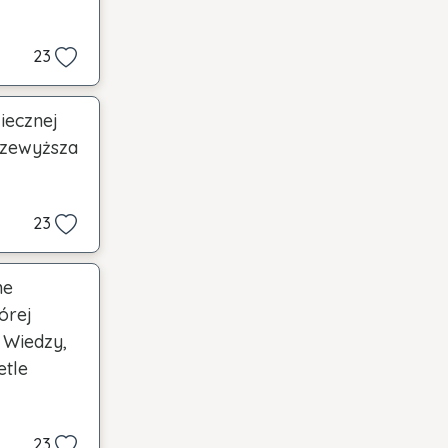
23
iecznej
rzewyższa
23
ne
órej
 Wiedzy,
etle
23