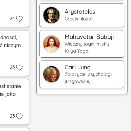
Arystoteles
24
Grecki filozof.
Mahavatar Babaji
dności,
Wieczny jogin, mistrz
yć niczym
Kriya Yoga.
Carl Jung
23
Założyciel psychologii
jungowskiej.
st stanie
ie jako
23