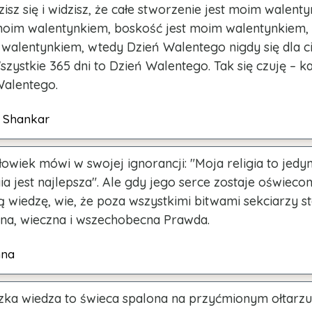
isz się i widzisz, że całe stworzenie jest moim walent
 moim walentynkiem, boskość jest moim walentynkiem,
 walentynkiem, wtedy Dzień Walentego nigdy się dla ci
zystkie 365 dni to Dzień Walentego. Tak się czuję – k
Walentego.
vi Shankar
owiek mówi w swojej ignorancji: "Moja religia to jedyna
ia jest najlepsza". Ale gdy jego serce zostaje oświeco
 wiedzę, wie, że poza wszystkimi bitwami sekciarzy st
lna, wieczna i wszechobecna Prawda.
hna
zka wiedza to świeca spalona na przyćmionym ołtarzu