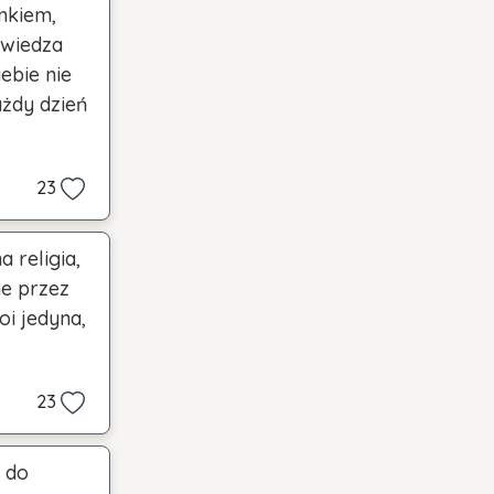
ynkiem,
 wiedza
ebie nie
ażdy dzień
23
 religia,
ne przez
oi jedyna,
23
 do