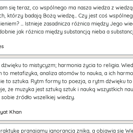
am się teraz, co wspólnego ma nasza wiedza z wiedz
ch, którzy badają Bożą wiedzę... Czy jest coś wspólne
eniem? ... Istnieje zasadnicza różnica między Jego wi
dobnie jak różnica między substancją nieba a substancj
es
 dźwięku to mistycyzm; harmonia życia to religia. Wie
h to metafizyka, analiza atomów to nauka, a ich harmo
e to sztuka. Rytm formy to poezja, a rytm dźwięku t
je, że muzyka jest sztuką sztuk i nauką wszystkich nau
sobie źródło wszelkiej wiedzy.
ayat Khan
raktykę pranajamy ignorancja znika, a objawia się Wi