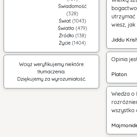
Świadomość
bogactwo ż
(328)
utrzymać 
Świat
(1043)
wiesz, jak
Światło
(479)
Źródło
(138)
Jiddu Kris
Życie
(1404)
Opinia je
Wciąż weryfikujemy niektóre
tłumaczenia.
Platon
Dziękujemy za wyrozumiałość.
Wiedza o 
rozróżnie
wszystko 
Majmonid