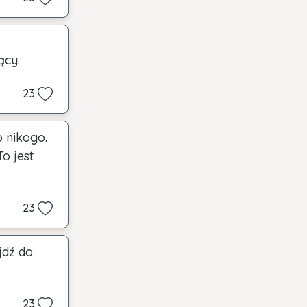
ący.
23
o nikogo.
To jest
23
jdź do
23