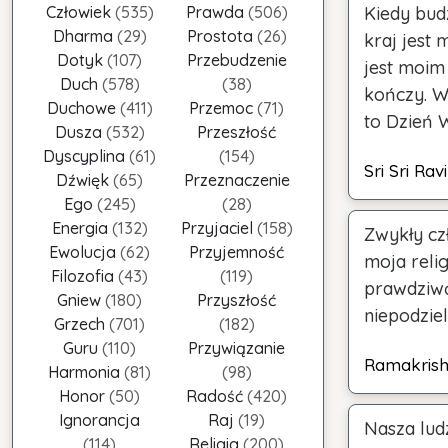
Człowiek
(535)
Prawda
(506)
Kiedy budz
Dharma
(29)
Prostota
(26)
kraj jest
Dotyk
(107)
Przebudzenie
jest moim
Duch
(578)
(38)
kończy. Ws
Duchowe
(411)
Przemoc
(71)
to Dzień 
Dusza
(532)
Przeszłość
Dyscyplina
(61)
(154)
Sri Sri Ra
Dźwięk
(65)
Przeznaczenie
Ego
(245)
(28)
Energia
(132)
Przyjaciel
(158)
Zwykły czł
Ewolucja
(62)
Przyjemność
moja relig
Filozofia
(43)
(119)
prawdziwą
Gniew
(180)
Przyszłość
niepodzie
Grzech
(701)
(182)
Guru
(110)
Przywiązanie
Ramakris
Harmonia
(81)
(98)
Honor
(50)
Radość
(420)
Ignorancja
Raj
(19)
Nasza lud
(114)
Religia
(200)