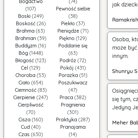
Bogactwo
(74)
jak dziec
(107)
Pewność siebie
Boski
(249)
(38)
Ramakris
Boskość
(26)
Piekło
(37)
Brahma
(63)
Pieniądze
(71)
Brahman
(39)
Piękno
(129)
Osoba, któ
Buddyzm
(16)
Poddanie się
może być 
Bóg
(1448)
(63)
innym.
Błogość
(123)
Podróż
(72)
Cel
(129)
Pokój
(431)
Shunryu S
Choroba
(53)
Porażka
(51)
Ciało
(654)
Poszukiwacz
Ciemność
(83)
(47)
Osiągnięci
Cierpienie
(247)
Praca
(382)
się tym, c
Cierpliwość
Pragnienia
Jedyną Je
(70)
(301)
Cisza
(160)
Praktyka
(287)
Meher Ba
Cud
(40)
Pranajama
Czas
(630)
(14)