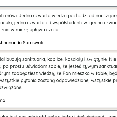
ti mówi: Jedna czwarta wiedzy pochodzi od nauczyciel
 nauki, jedna czwarta od współstudentów i jedna czwar
enia w miarę upływu czasu.
shnananda Saraswati
al budują sanktuaria, kaplice, kościoły i świątynie. Ni
ć, po prostu uświadom sobie, że jesteś żywym sanktua
tórym zdobędziesz wiedzę, że Pan mieszka w tobie, będ
Wszystkie pytania zostaną odpowiedziane, wszystkie 
ozwiązane.
ma
tuką jest posiadać obfitość wiedzy i doświadczeń - zna