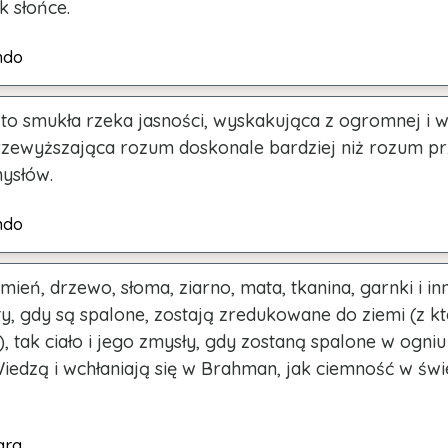
k słońce.
ndo
a to smukła rzeka jasności, wyskakująca z ogromnej i w
rzewyższająca rozum doskonale bardziej niż rozum p
ysłów.
ndo
mień, drzewo, słoma, ziarno, mata, tkanina, garnki i in
y, gdy są spalone, zostają zredukowane do ziemi (z kt
, tak ciało i jego zmysły, gdy zostaną spalone w ogniu
Wiedzą i wchłaniają się w Brahman, jak ciemność w świ
ara