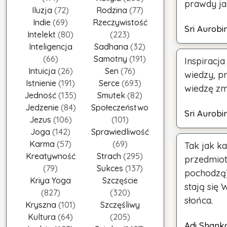
prawdy ja
Iluzja
(72)
Rodzina
(77)
Indie
(69)
Rzeczywistość
Sri Aurobi
Intelekt
(80)
(223)
Inteligencja
Sadhana
(32)
(66)
Samotny
(191)
Inspiracj
Intuicja
(26)
Sen
(76)
wiedzy, p
Istnienie
(191)
Serce
(693)
wiedzę zm
Jedność
(135)
Smutek
(82)
Jedzenie
(84)
Społeczeństwo
Sri Aurobi
Jezus
(106)
(101)
Joga
(142)
Sprawiedliwość
Karma
(57)
(69)
Tak jak ka
Kreatywność
Strach
(295)
przedmiot
(79)
Sukces
(137)
pochodzą)
Kriya Yoga
Szczęście
stają się 
(827)
(320)
słońca.
Kryszna
(101)
Szczęśliwy
Kultura
(64)
(205)
Adi Shank