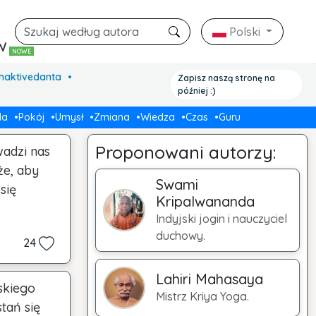
Polski
ów
NOWE
Bhaktivedanta
Zapisz naszą stronę na
później :)
da
Pokój
Umysł
Zmiana
Wiedza
Czas
Guru
Proponowani autorzy:
adzi nas
że, aby
Swami
się
Kripalwananda
Indyjski jogin i nauczyciel
duchowy.
24
Lahiri Mahasaya
oskiego
Mistrz Kriya Yoga.
tań się