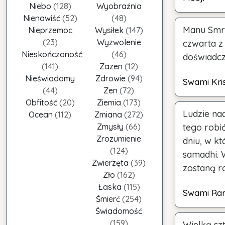
Niebo
(128)
Wyobraźnia
Nienawiść
(52)
(48)
Manu Smri
Nieprzemoc
Wysiłek
(147)
(23)
Wyzwolenie
czwarta z
Nieskończoność
(46)
doświadcz
(141)
Zazen
(12)
Nieświadomy
Zdrowie
(94)
Swami Kri
(44)
Zen
(72)
Obfitość
(20)
Ziemia
(173)
Ludzie nad
Ocean
(112)
Zmiana
(272)
Zmysły
(66)
tego robi
Zrozumienie
dniu, w k
(124)
samadhi. 
Zwierzęta
(39)
zostaną r
Zło
(162)
Łaska
(115)
Swami Ra
Śmierć
(254)
Świadomość
(159)
Wielką sz