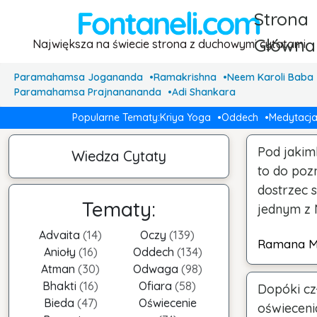
Strona
Główna
Największa na świecie strona z duchowymi cytatami
Paramahamsa Jogananda
Ramakrishna
Neem Karoli Baba
Paramahamsa Prajnanananda
Adi Shankara
Popularne Tematy:
Kriya Yoga
Oddech
Medytacj
Pod jakim
Wiedza Cytaty
to do poz
dostrzec 
Tematy:
jednym z 
Advaita
(14)
Oczy
(139)
Ramana M
Anioły
(16)
Oddech
(134)
Atman
(30)
Odwaga
(98)
Bhakti
(16)
Ofiara
(58)
Dopóki czł
Bieda
(47)
Oświecenie
oświecenia