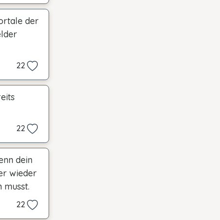
ortale der
elder
22
eits
22
enn dein
mer wieder
n musst.
22