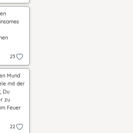
len
einsames
chen
23
den Mund
le mit der
; Du
r zu
 im Feuer
22