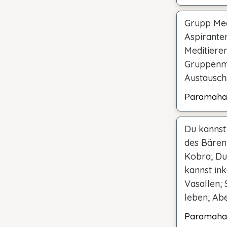
Grupp Medi
Aspirante
Meditiere
Gruppenmi
Austausch
Paramaha
Du kannst
des Bären
Kobra; Du
kannst in
Vasallen;
leben; Abe
Paramaha