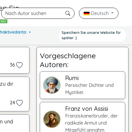
en Sie
Deutsch
n
NEU
 Bhaktivedanta
Speichern Sie unsere Website für
später :)
Vorgeschlagene
Autoren:
36
Rumi
zu dir
Persischer Dichter und
Mystiker.
24
Franz von Assisi
Franziskanerbruder, der
in und
radikale Armut und
Mitgefühl annahm.