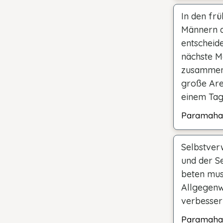
In den fr
Männern au
entscheide
nächste M
zusammenk
große Are
einem Tag
Paramaha
Selbstverw
und der Se
beten mus
Allgegenwa
verbesser
Paramaha