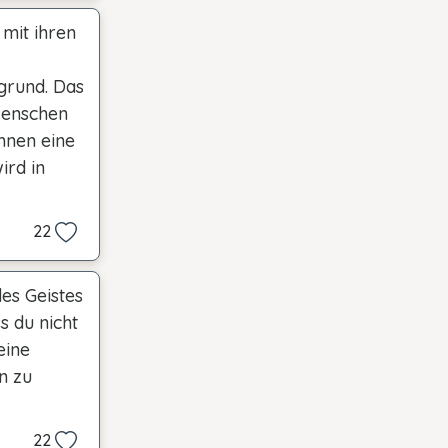
mit ihren
rgrund. Das
Menschen
hnen eine
ird in
22
des Geistes
s du nicht
eine
en zu
22