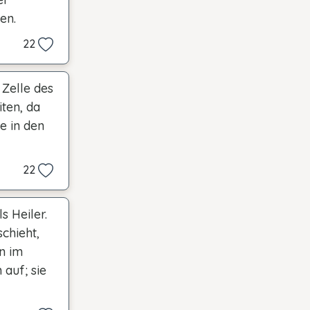
en.
22
 Zelle des
ten, da
e in den
22
s Heiler.
schieht,
n im
auf; sie