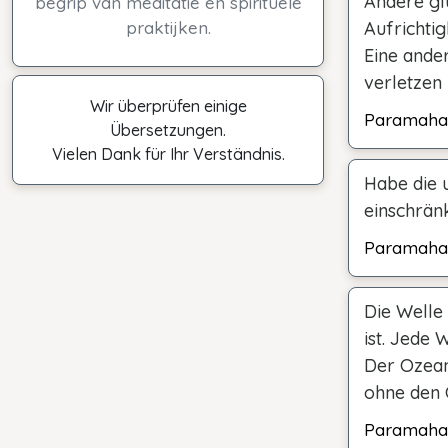
Andere gl
begrip van meditatie en spirituele
praktijken.
Aufrichtig
Eine ande
verletzen 
Wir überprüfen einige
Paramaha
Übersetzungen.
Vielen Dank für Ihr Verständnis.
Habe die 
einschrän
Paramaha
Die Welle
ist. Jede 
Der Ozean
ohne den 
Paramaha