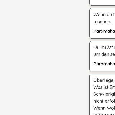
Wenn du tr
machen...
Paramaha
Du musst 
um den sel
Paramaha
Überlege, 
Was ist E
Schwierigk
nicht erfo
Wenn Wohl
verloren 