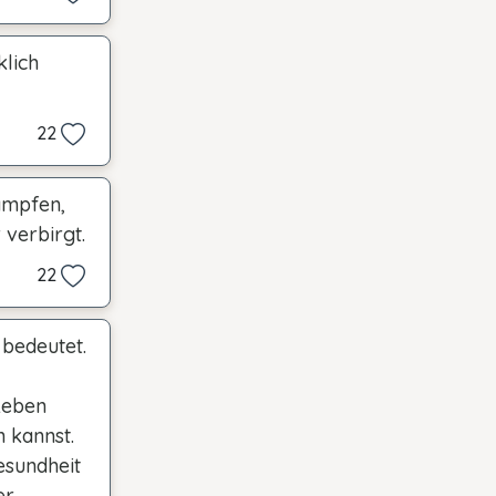
klich
22
ämpfen,
 verbirgt.
22
 bedeutet.
 Leben
n kannst.
esundheit
er