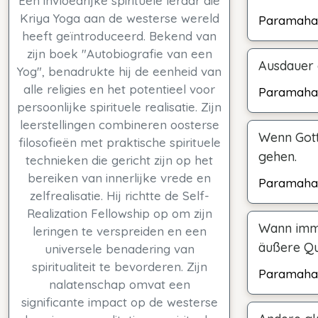
Een invloedrijke spirituele leraar die
Kriya Yoga aan de westerse wereld
Paramaha
heeft geïntroduceerd. Bekend van
zijn boek "Autobiografie van een
Ausdauer g
Yog", benadrukte hij de eenheid van
alle religies en het potentieel voor
Paramaha
persoonlijke spirituele realisatie. Zijn
leerstellingen combineren oosterse
Wenn Gott
filosofieën met praktische spirituele
gehen.
technieken die gericht zijn op het
bereiken van innerlijke vrede en
Paramaha
zelfrealisatie. Hij richtte de Self-
Realization Fellowship op om zijn
Wann imme
leringen te verspreiden en een
äußere Que
universele benadering van
spiritualiteit te bevorderen. Zijn
Paramaha
nalatenschap omvat een
significante impact op de westerse