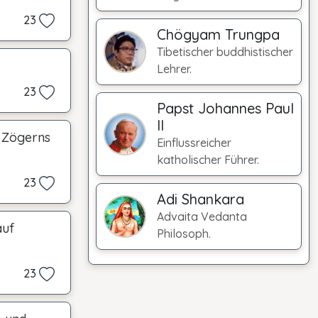
23
Chögyam Trungpa
Tibetischer buddhistischer
Lehrer.
23
Papst Johannes Paul
II
 Zögerns
Einflussreicher
katholischer Führer.
23
Adi Shankara
Advaita Vedanta
auf
Philosoph.
23