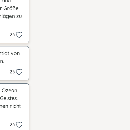
e und
er Größe.
hlägen zu
23
tigt von
n.
23
e Ozean
Geistes.
nen nicht
23