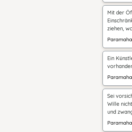
Mit der Ö
Einschrän
ziehen, w
Paramaha
Ein Künstl
vorhanden 
Paramaha
Sei vorsi
Wille nich
und zwang
Paramaha