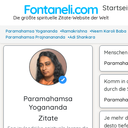
Startsei
Die größte spirituelle Zitate-Website der Welt
Paramahamsa Yogananda
Ramakrishna
Neem Karoli Baba
Paramahamsa Prajnanananda
Adi Shankara
Menschen 
Paramaha
Komm in di
durch die
Paramahamsa
Paramaha
Yogananda
Zitate
Je mehr du
desto tief