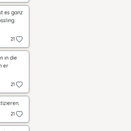
st es ganz
ssling
21
 in die
n er
21
tizieren.
21