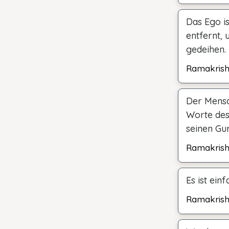
Das Ego i
entfernt,
gedeihen.
Ramakris
Der Mensc
Worte des 
seinen Gur
Ramakris
Es ist ein
Ramakris