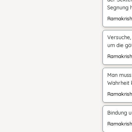
Segnung h
Ramakris
Versuche, 
um die göt
Ramakris
Man muss 
Wahrheit 
Ramakris
Bindung un
Ramakris