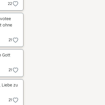
22
evotee
tt ohne
21
n Gott
21
, Liebe zu
21