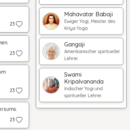
Mahavatar Babaji
Ewiger Yogi, Meister des
23
Kriya Yoga.
hen.
Gangaji
Amerikanischer spiritueller
23
Lehrer.
 um
Swami
Kripalvananda
Indischer Yogi und
23
spiritueller Lehrer.
ersums.
23