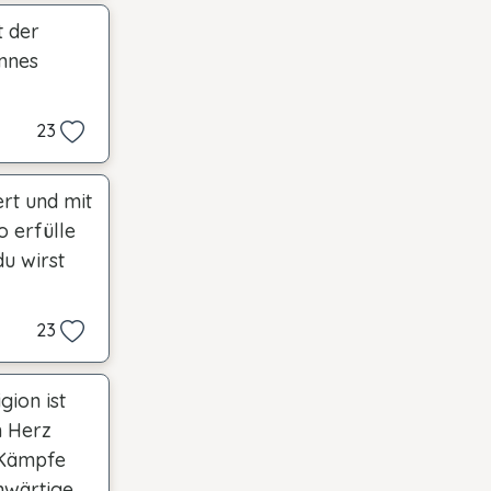
t der
annes
23
rt und mit
o erfülle
du wirst
23
gion ist
n Herz
r Kämpfe
enwärtige