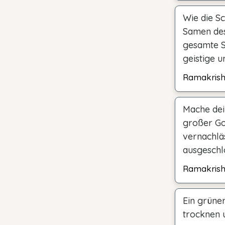
Wie die S
Samen des
gesamte S
geistige u
Ramakris
Mache dein
großer Got
vernachlä
ausgeschl
Ramakris
Ein grüner
trocknen u