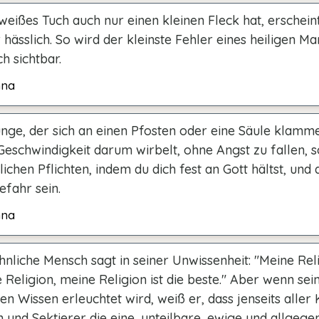
eißes Tuch auch nur einen kleinen Fleck hat, erschein
 hässlich. So wird der kleinste Fehler eines heiligen M
h sichtbar.
hna
unge, der sich an einen Pfosten oder eine Säule klamme
eschwindigkeit darum wirbelt, ohne Angst zu fallen, s
lichen Pflichten, indem du dich fest an Gott hältst, und 
efahr sein.
hna
liche Mensch sagt in seiner Unwissenheit: "Meine Reli
e Religion, meine Religion ist die beste." Aber wenn sei
n Wissen erleuchtet wird, weiß er, dass jenseits alle
 und Sektierer die eine, unteilbare, ewige und allgeg