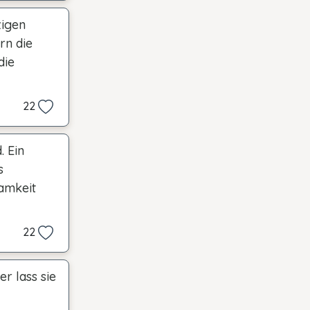
zigen
rn die
die
22
. Ein
s
amkeit
22
er lass sie