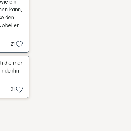
wie ein
men kann,
se den
wobei er
21
ch die man
m du ihn
21