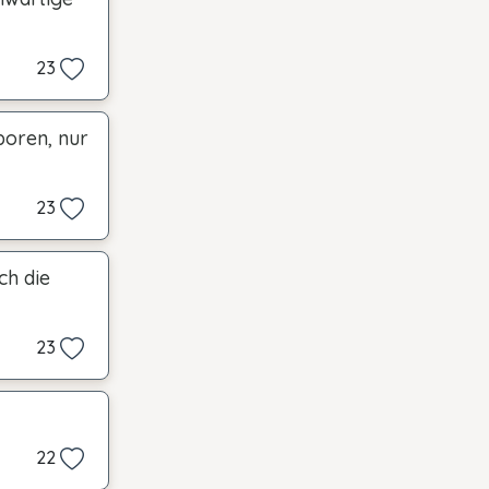
23
boren, nur
23
ch die
23
22