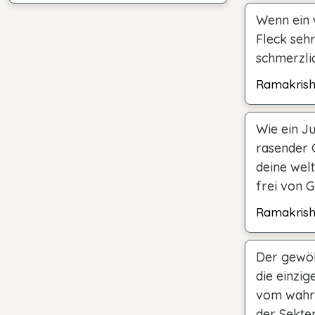
Wenn ein w
Fleck sehr
schmerzlic
Ramakris
Wie ein J
rasender G
deine welt
frei von G
Ramakris
Der gewöhn
die einzig
vom wahre
der Sekten