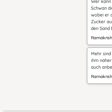
Wer kann 
Schwan di
wobei er d
Zucker au
den Sand b
Ramakris
Mehr sind
ihm näher
auch anbet
Ramakris