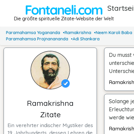
Startsei
Die größte spirituelle Zitate-Website der Welt
Paramahamsa Yogananda
Ramakrishna
Neem Karoli Baba
Paramahamsa Prajnanananda
Adi Shankara
Du musst 
unterschi
Unterschi
Ramakris
Solange je
Ramakrishna
Erleuchtun
Zitate
werde wie 
Ein verehrter indischer Mystiker des
Ramakris
19. Jahrhunderts, dessen Lehren die