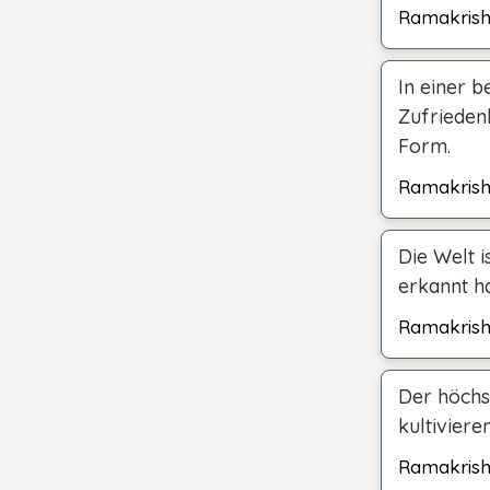
Ramakris
In einer 
Zufriedenh
Form.
Ramakris
Die Welt 
erkannt ha
Ramakris
Der höchst
kultivieren
Ramakris