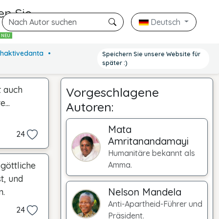
en Sie
Deutsch
n
NEU
 Bhaktivedanta
Speichern Sie unsere Website für
später :)
t auch
Vorgeschlagene
...
Autoren:
Mata
24
Amritanandamayi
Humanitäre bekannt als
göttliche
Amma.
t, und
Nelson Mandela
n.
Anti-Apartheid-Führer und
24
Präsident.