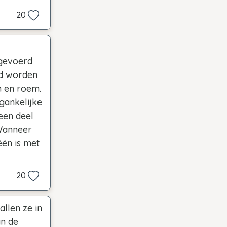
20
gevoerd
id worden
m en roem.
rgankelijke
een deel
 Wanneer
één is met
20
llen ze in
an de