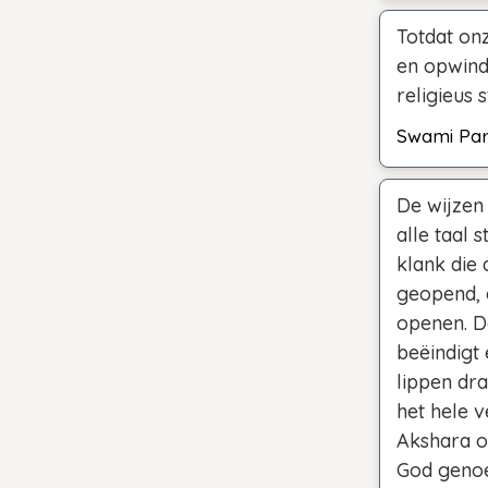
Totdat onz
en opwind
religieus 
Swami Pa
De wijzen
alle taal 
klank die
geopend, 
openen. De
beëindigt 
lippen dra
het hele v
Akshara o
God genoe