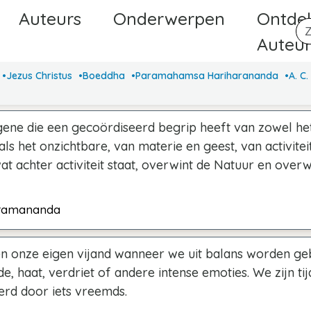
Auteurs
Onderwerpen
Ontde
Auteu
Jezus Christus
Boeddha
Paramahamsa Hariharananda
A. C
gene die een gecoördiseerd begrip heeft van zowel he
als het onzichtbare, van materie en geest, van activitei
t achter activiteit staat, overwint de Natuur en overw
ramananda
 onze eigen vijand wanneer we uit balans worden ge
, haat, verdriet of andere intense emoties. We zijn tijd
rd door iets vreemds.