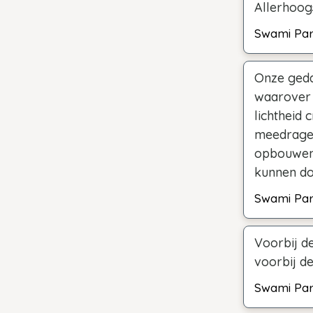
Allerhoog
Swami Pa
Onze geda
waarover h
lichtheid 
meedragen
opbouwen 
kunnen doe
Swami Pa
Voorbij de
voorbij de
Swami Pa