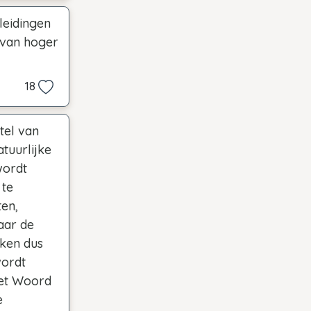
leidingen
 van hoger
18
tel van
atuurlijke
wordt
 te
ten,
aar de
kken dus
wordt
het Woord
e