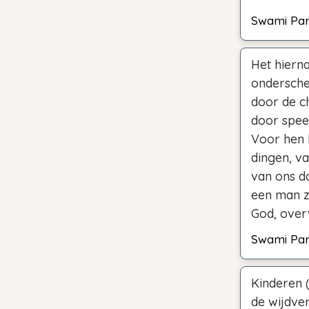
Swami Pa
Het hiern
ondersch
door de c
door spee
Voor hen l
dingen, va
van ons da
een man zi
God, overw
Swami Pa
Kinderen 
de wijdver