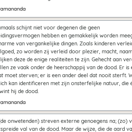
ramananda
amaals schijnt niet voor degenen die geen
eidingsvermogen hebben en gemakkelijk worden mee
harme van vergankelijke dingen. Zoals kinderen verle
lgoed, zo worden zij verleid door plezier, macht, naa
ijken deze de enige realiteiten te zijn. Gehecht aan ve
llen ze vaak onder de heerschappij van de dood. Er is 
t moet sterven; er is een ander deel dat nooit sterft.
ch kan identificeren met zijn onsterfelijke natuur, die 
int hij de dood.
ramananda
(de onwetenden) streven externe genoegens na; (zo) va
spreide val van de dood. Maar de wijze, die de aard v