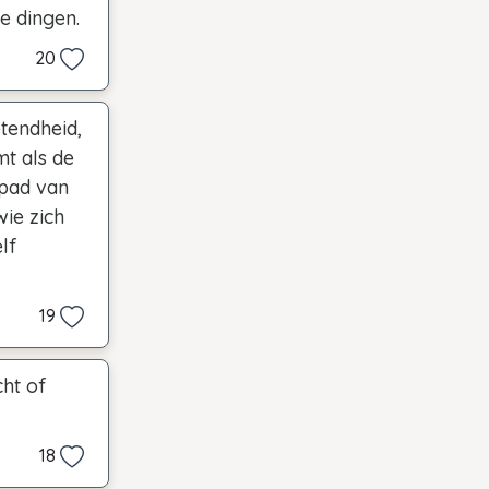
ke dingen.
20
tendheid,
mt als de
 pad van
wie zich
lf
19
cht of
18