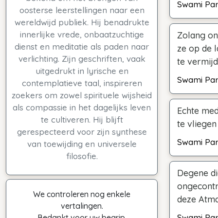
Swami Pa
oosterse leerstellingen naar een
wereldwijd publiek. Hij benadrukte
innerlijke vrede, onbaatzuchtige
Zolang onz
dienst en meditatie als paden naar
ze op de 
verlichting. Zijn geschriften, vaak
te vermij
uitgedrukt in lyrische en
Swami Pa
contemplatieve taal, inspireren
zoekers om zowel spirituele wijsheid
als compassie in het dagelijks leven
Echte medi
te cultiveren. Hij blijft
te vliegen
gerespecteerd voor zijn synthese
Swami Pa
van toewijding en universele
filosofie.
Degene di
ongecontro
We controleren nog enkele
deze Atman
vertalingen.
Swami Pa
Bedankt voor uw begrip.