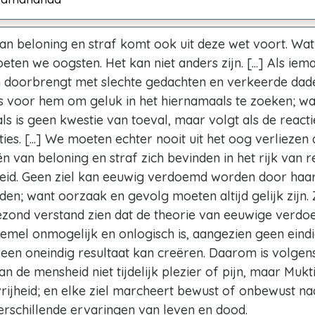
van beloning en straf komt ook uit deze wet voort. Wa
eten we oogsten. Het kan niet anders zijn. [...] Als iema
n doorbrengt met slechte gedachten en verkeerde dade
os voor hem om geluk in het hiernamaals te zoeken; wa
s is geen kwestie van toeval, maar volgt als de react
ties. [...] We moeten echter nooit uit het oog verliezen 
n van beloning en straf zich bevinden in het rijk van rel
heid. Geen ziel kan eeuwig verdoemd worden door haar
den; want oorzaak en gevolg moeten altijd gelijk zijn.
zond verstand zien dat de theorie van eeuwige verdo
emel onmogelijk en onlogisch is, aangezien geen eind
 een oneindig resultaat kan creëren. Daarom is volgen
an de mensheid niet tijdelijk plezier of pijn, maar Mukt
rijheid; en elke ziel marcheert bewust of onbewust naa
erschillende ervaringen van leven en dood.