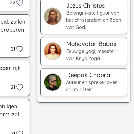
22
Jezus Christus
Belangrijkste figuur van
het christendom en Zoon
eid, zullen
van God.
e proberen
Mahavatar Babaji
21
Eeuwige yogi, meester
van Kriya Yoga.
oger rijk
Deepak Chopra
Auteur en spreker over
21
spiritualiteit.
ntuigen
komt, zal
21