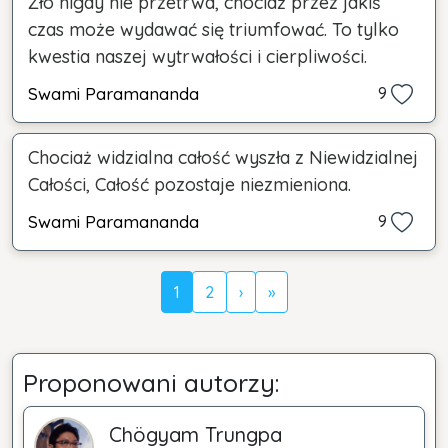
Zło nigdy nie przetrwa, chociaż przez jakiś
czas może wydawać się triumfować. To tylko
kwestia naszej wytrwałości i cierpliwości.
Swami Paramananda
9
Chociaż widzialna całość wyszła z Niewidzialnej
Całości, Całość pozostaje niezmieniona.
Swami Paramananda
9
1
2
›
»
Proponowani autorzy:
Chögyam Trungpa