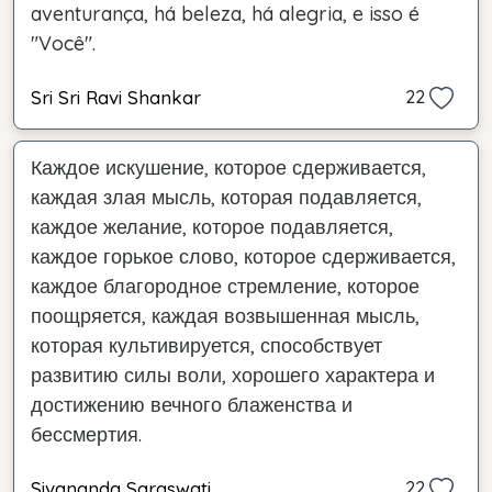
aventurança, há beleza, há alegria, e isso é
"Você".
Sri Sri Ravi Shankar
22
Каждое искушение, которое сдерживается,
каждая злая мысль, которая подавляется,
каждое желание, которое подавляется,
каждое горькое слово, которое сдерживается,
каждое благородное стремление, которое
поощряется, каждая возвышенная мысль,
которая культивируется, способствует
развитию силы воли, хорошего характера и
достижению вечного блаженства и
бессмертия.
Sivananda Saraswati
22