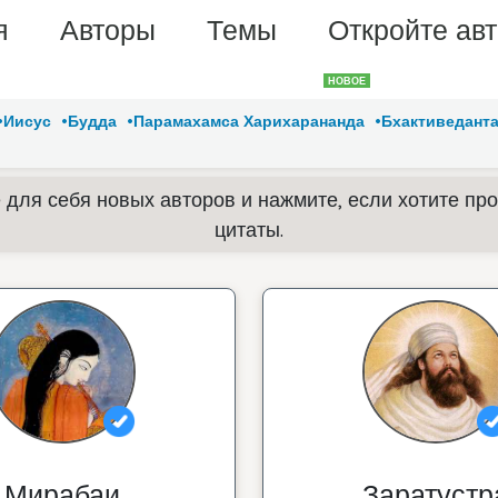
я
Авторы
Темы
Откройте ав
НОВОЕ
Иисус
Будда
Парамахамса Харихарананда
Бхактиведант
 для себя новых авторов и нажмите, если хотите про
цитаты.
Мирабаи
Заратустр