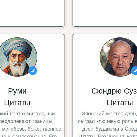
Руми
Сюндрю Суз
Цитаты
Цитаты
кий поэт и мистик, чьи
Японский мастер дзен
реодолевают границы,
сыграл ключевую роль 
 в любовь, божественное
дзен-буддизма в Сое
ие и самосознание. Его
Штаты. Его учения, изл