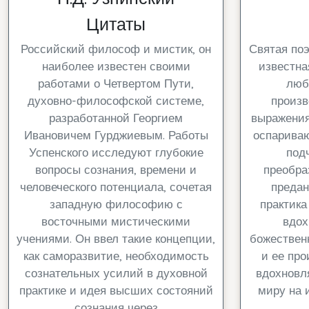
Цитаты
Российский философ и мистик, он
Святая поэ
наиболее известен своими
известна
работами о Четвертом Пути,
люб
духовно-философской системе,
произв
разработанной Георгием
выражения
Ивановичем Гурджиевым. Работы
оспарива
Успенского исследуют глубокие
под
вопросы сознания, времени и
преобра
человеческого потенциала, сочетая
предан
западную философию с
практика
восточными мистическими
вдох
учениями. Он ввел такие концепции,
божественн
как саморазвитие, необходимость
и ее пр
сознательных усилий в духовной
вдохновл
практике и идея высших состояний
миру на 
сознания через