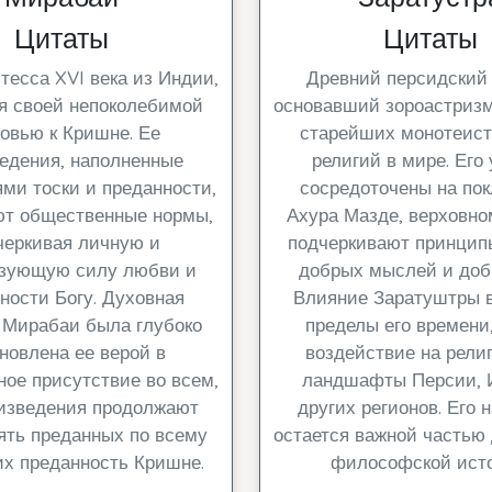
Цитаты
Цитаты
тесса XVI века из Индии,
Древний персидский 
я своей непоколебимой
основавший зороастризм
овью к Кришне. Ее
старейших монотеист
едения, наполненные
религий в мире. Его
ми тоски и преданности,
сосредоточены на по
ют общественные нормы,
Ахура Мазде, верховном
черкивая личную и
подчеркивают принцип
зующую силу любви и
добрых мыслей и доб
ности Богу. Духовная
Влияние Заратуштры 
 Мирабаи была глубоко
пределы его времени,
новлена ее верой в
воздействие на рели
ое присутствие во всем,
ландшафты Персии, 
оизведения продолжают
других регионов. Его 
ять преданных по всему
остается важной частью
их преданность Кришне.
философской исто