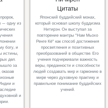
Цитаты
пророк,
Японский буддийский монах,
 — одну из
который основал школу буддизма
ических
Нитирэн. Он выступал за
 учения
повторение мантры "Нам Мьохо
клонении
Ренге Кё" как способ достижения
у богу, и
просветления и позитивных
ы истины,
преобразований в обществе. Его
рых дел.
учения подчеркивали важность
вышло за
веры, преданности и способности
 оказав
людей создавать мир и гармонию в
гиозные
мире через духовную практику и
Индии и
правильное понимание буддийских
наследие
учений.
 духовной и
рии.