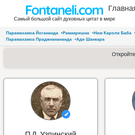
Главна
Самый большой сайт духовных цитат в мире
Парамахамса Йогананда
Рамакришна
Ним Кароли Баба
Парамахамса Праджнанананда
Ади Шанкара
Откройте
П.Д. Узпинский