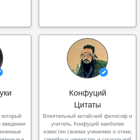
уки
Конфуций
Цитаты
, который
Влиятельный китайский философ и
в введении
учитель, Конфуций наиболее
диненные
известен своими учениями о этике,
оженные в
семейных ценностях и социальной