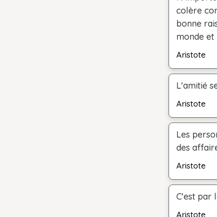
colère co
bonne rais
monde et n
Aristote
L'amitié s
Aristote
Les perso
des affai
Aristote
C'est par l
Aristote