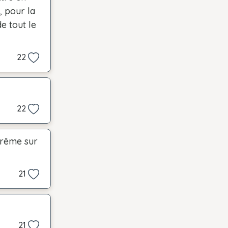
 pour la
e tout le
22
22
prême sur
21
21