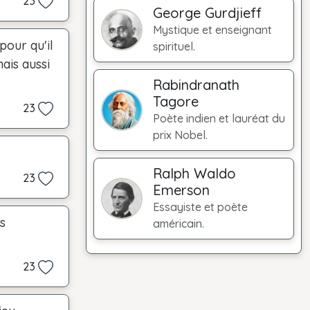
23
George Gurdjieff
Mystique et enseignant
pour qu'il
spirituel.
ais aussi
Rabindranath
Tagore
23
Poète indien et lauréat du
prix Nobel.
Ralph Waldo
23
Emerson
Essayiste et poète
s
américain.
23