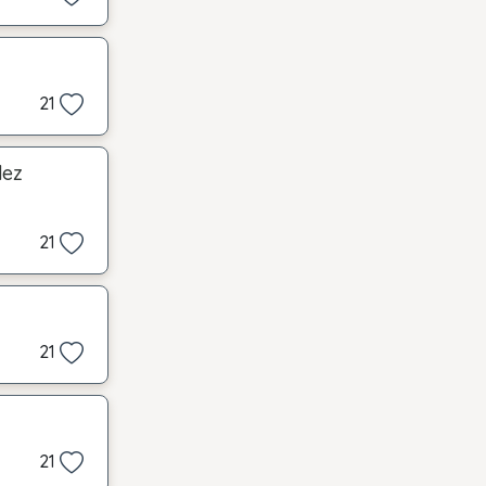
21
dez
21
21
21