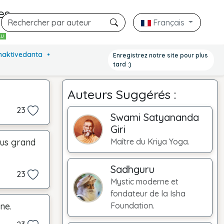
es
Français
AU
Bhaktivedanta
Enregistrez notre site pour plus
tard :)
Auteurs Suggérés :
23
Swami Satyananda
Giri
lus grand
Maître du Kriya Yoga.
Sadhguru
23
Mystic moderne et
fondateur de la Isha
ne.
Foundation.