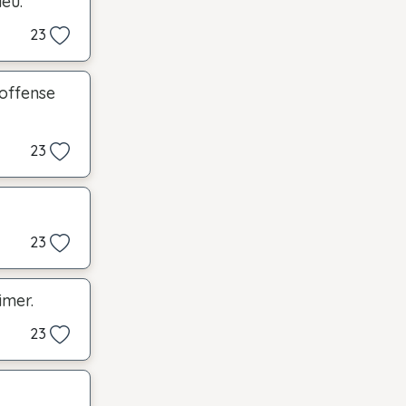
ieu.
23
'offense
23
23
imer.
23