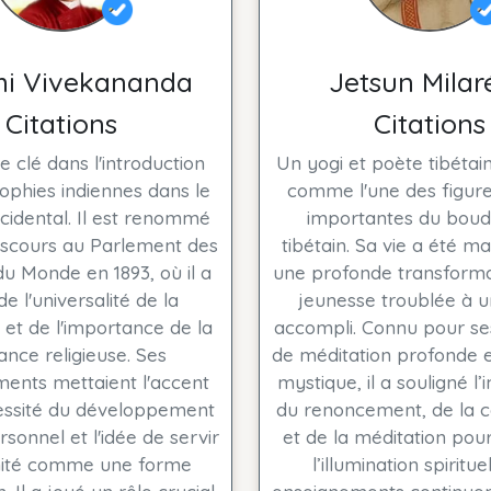
i Vivekananda
Jetsun Milar
Citations
Citations
e clé dans l'introduction
Un yogi et poète tibétai
ophies indiennes dans le
comme l'une des figure
idental. Il est renommé
importantes du bou
iscours au Parlement des
tibétain. Sa vie a été m
du Monde en 1893, où il a
une profonde transforma
de l'universalité de la
jeunesse troublée à u
té et de l'importance de la
accompli. Connu pour se
ance religieuse. Ses
de méditation profonde e
ents mettaient l'accent
mystique, il a souligné l
cessité du développement
du renoncement, de la 
ersonnel et l'idée de servir
et de la méditation pour
nité comme une forme
l’illumination spiritue