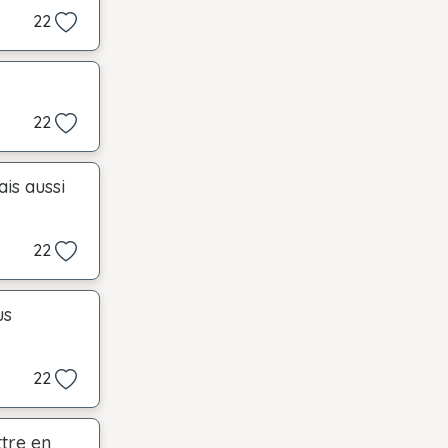
22
22
is aussi
22
us
22
ttre en