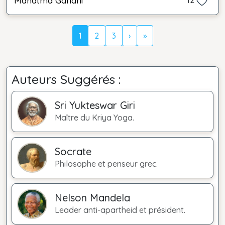
Mahatma Gandhi
12
1
2
3
›
»
Auteurs Suggérés :
Sri Yukteswar Giri
Maître du Kriya Yoga.
Socrate
Philosophe et penseur grec.
Nelson Mandela
Leader anti-apartheid et président.