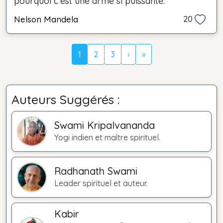
pourquoi c'est une arme si puissante.
Nelson Mandela
20
1
2
3
›
»
Auteurs Suggérés :
Swami Kripalvananda
Yogi indien et maître spirituel.
Radhanath Swami
Leader spirituel et auteur.
Kabir