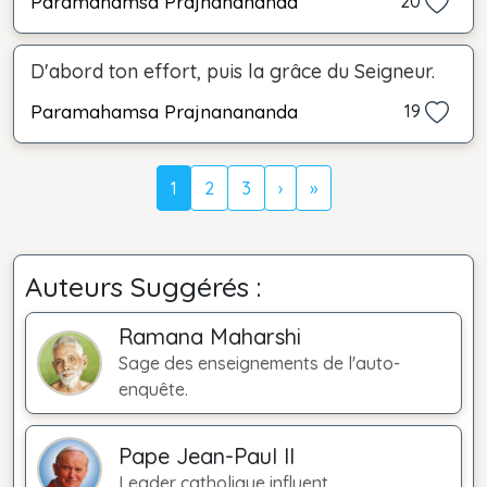
Paramahamsa Prajnanananda
20
D'abord ton effort, puis la grâce du Seigneur.
Paramahamsa Prajnanananda
19
1
2
3
›
»
Auteurs Suggérés :
Ramana Maharshi
Sage des enseignements de l'auto-
enquête.
Pape Jean-Paul II
Leader catholique influent.