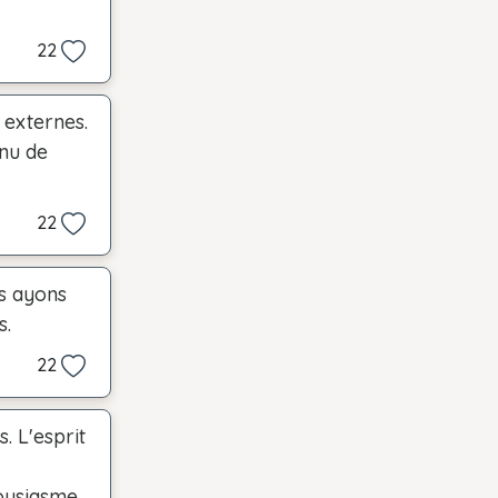
22
 externes.
enu de
22
s ayons
s.
22
. L'esprit
ousiasme.