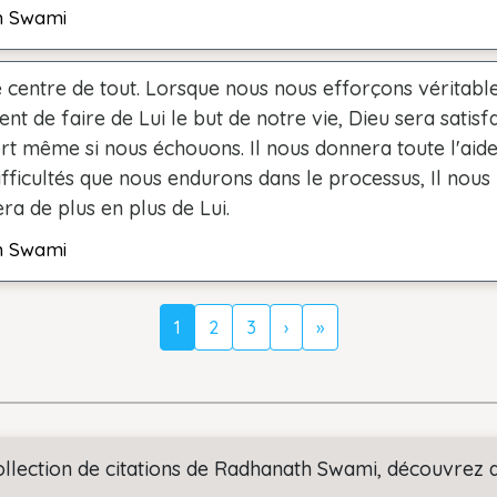
h Swami
e centre de tout. Lorsque nous nous efforçons véritabl
t de faire de Lui le but de notre vie, Dieu sera satisfa
ort même si nous échouons. Il nous donnera toute l'aid
ifficultés que nous endurons dans le processus, Il nous
a de plus en plus de Lui.
h Swami
1
2
3
›
»
ollection de citations de Radhanath Swami, découvrez a