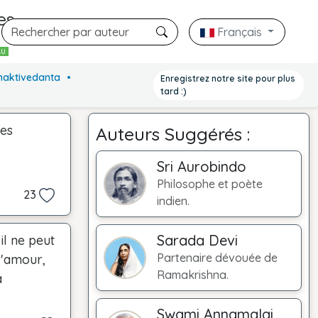
es
Français
AU
Bhaktivedanta
Enregistrez notre site pour plus
tard :)
des
Auteurs Suggérés :
Sri Aurobindo
Philosophe et poète
23
indien.
Sarada Devi
il ne peut
Partenaire dévouée de
 l'amour,
Ramakrishna.
a
Swami Annamalai