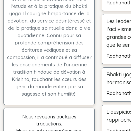
Radhanat
l'étude et à la pratique du bhakti
yoga. Il souligne l'importance de la
dévotion, du service désintéressé et
Les leader
de la pratique spirituelle dans la vie
l'activism
quotidienne. Connu pour sa
grandes c
profonde compréhension des
que le ser
écritures védiques et sa
Radhanat
compassion, il a contribué à diffuser
les enseignements de l'ancienne
tradition hindoue de dévotion à
Bhakti yog
Krishna, touchant les cœurs des
harmonisan
gens du monde entier par sa
Radhanat
sagesse et son humilité.
L'auspicio
Nous revoyons quelques
rapproche
traductions.
Radhanat
Merci de votre compréhension.