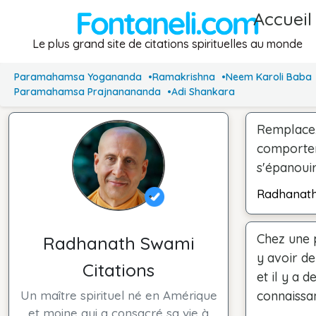
Accueil
Le plus grand site de citations spirituelles au monde
Paramahamsa Yogananda
Ramakrishna
Neem Karoli Baba
Paramahamsa Prajnanananda
Adi Shankara
Remplacez
comporteme
s'épanouir
Radhanat
Chez une p
Radhanath Swami
y avoir de
Citations
et il y a 
Un maître spirituel né en Amérique
connaissan
et moine qui a consacré sa vie à