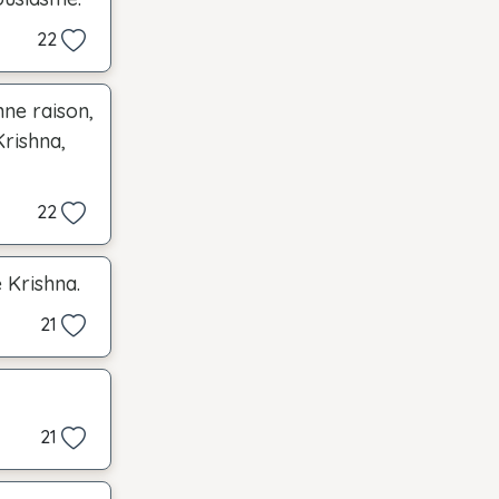
22
nne raison,
Krishna,
22
 Krishna.
21
21