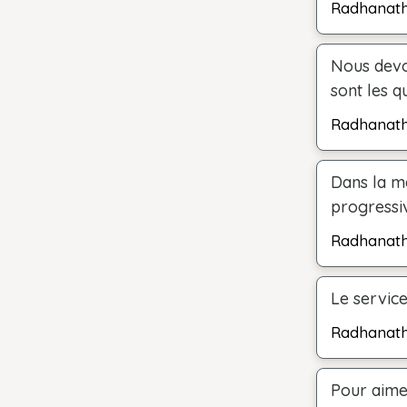
Radhanat
Nous devo
sont les q
Radhanat
Dans la m
progressiv
Radhanat
Le service
Radhanat
Pour aime