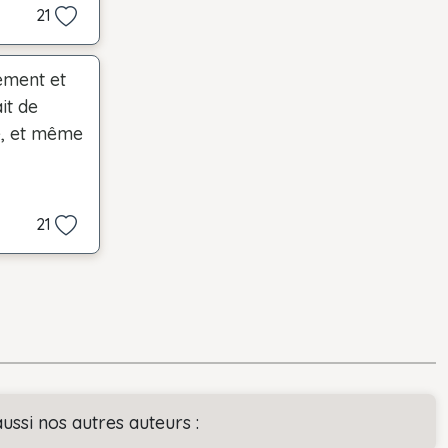
21
ement et
it de
e, et même
21
ussi nos autres auteurs :