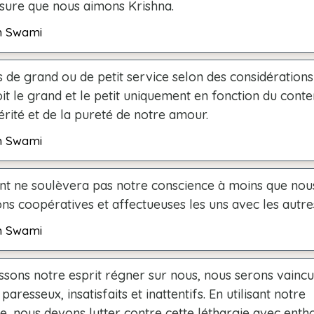
re que nous aimons Krishna.
h Swami
as de grand ou de petit service selon des considérations
it le grand et le petit uniquement en fonction du cont
érité et de la pureté de notre amour.
h Swami
nt ne soulèvera pas notre conscience à moins que nou
ons coopératives et affectueuses les uns avec les autre
h Swami
issons notre esprit régner sur nous, nous serons vaincus
paresseux, insatisfaits et inattentifs. En utilisant notre
ce, nous devons lutter contre cette léthargie avec enth