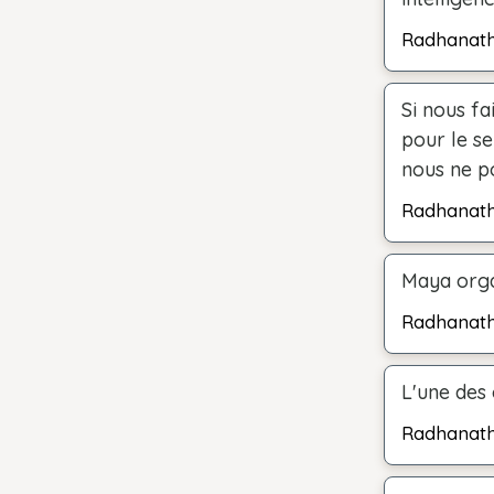
Radhanat
Si nous fa
pour le se
nous ne p
Radhanat
Maya orga
Radhanat
L'une des
Radhanat