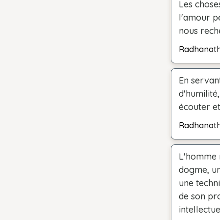
Les choses
l'amour pe
nous rech
Radhanat
En servan
d'humilité
écouter et
Radhanat
L'homme n
dogme, un 
une techni
de son pro
intellectu