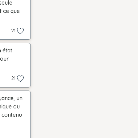
seule
t ce que
21
 état
pour
21
yance, un
hique ou
e contenu