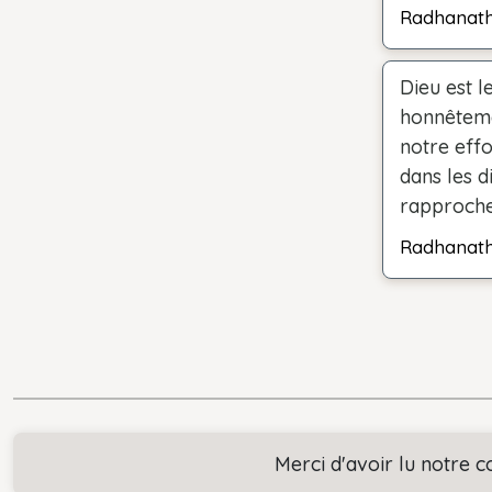
Radhanat
Dieu est l
honnêtemen
notre eff
dans les d
rapprocher
Radhanat
Merci d'avoir lu notre c