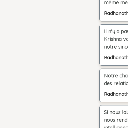
même mesu
Radhanat
Il n'y a p
Krishna vo
notre sinc
Radhanat
Notre cha
des relati
Radhanat
Si nous la
nous rend 
intelligen