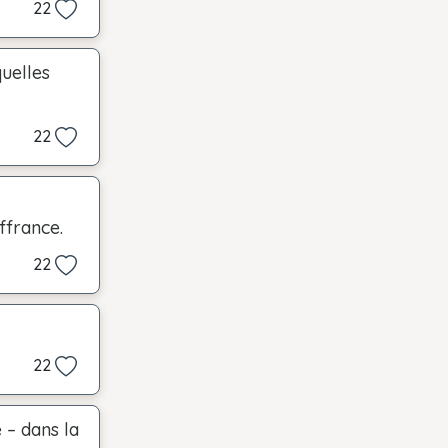
22
uelles
22
ffrance.
22
22
 – dans la