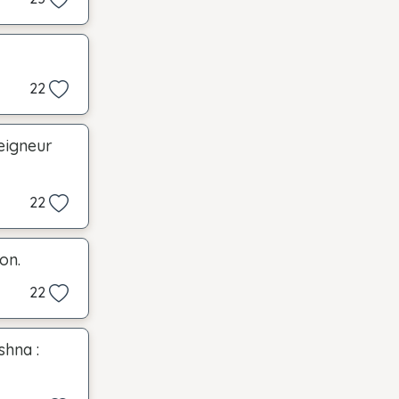
22
Seigneur
22
on.
22
shna :