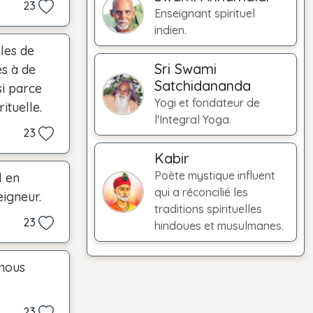
23
Enseignant spirituel
indien.
bles de
Sri Swami
ès à de
Satchidananda
i parce
Yogi et fondateur de
ituelle.
l'Integral Yoga.
23
Kabir
Poète mystique influent
l en
qui a réconcilié les
eigneur.
traditions spirituelles
23
hindoues et musulmanes.
 nous
23