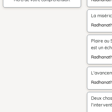
La miséric
Radhanat
Plaire au 
est un éc
Radhanat
L'avanceme
Radhanat
Deux chose
l'interven