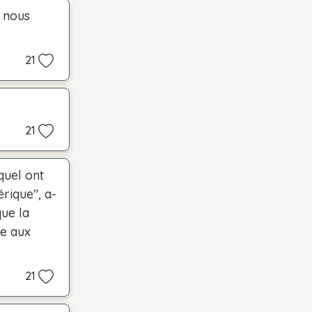
r nous
21
21
quel ont
rique", a-
que la
e aux
21