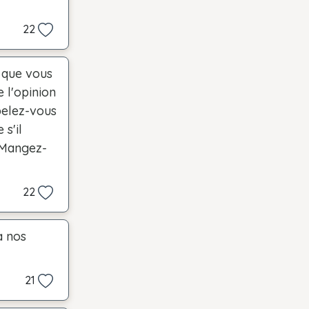
22
e que vous
 l'opinion
pelez-vous
 s'il
? Mangez-
22
à nos
21