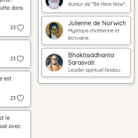
Auteur de "Be Here Now".
utte dans
Julienne de Norwich
23
Mystique chrétienne et
écrivaine.
Bhaktisiddhanta
23
Sarasvati
Leader spirituel hindou.
e est
23
t le
ssé avec