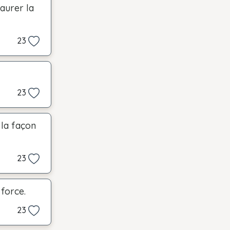
taurer la
23
23
 la façon
23
 force.
23