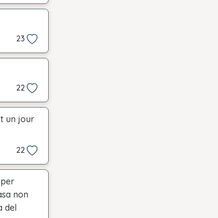
23
22
t un jour
22
 per
casa non
a del