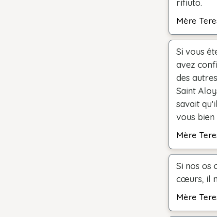
rifiuto.
Mère Tere
Si vous êt
avez confi
des autre
Saint Aloys
savait qu'
vous bien 
Mère Tere
Si nos os
cœurs, il 
Mère Tere