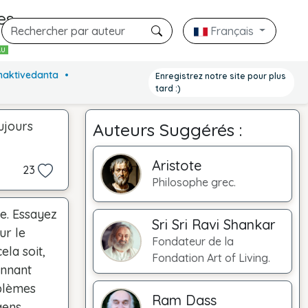
es
Français
AU
Bhaktivedanta
Enregistrez notre site pour plus
tard :)
ujours
Auteurs Suggérés :
Aristote
23
Philosophe grec.
ce. Essayez
Sri Sri Ravi Shankar
ur le
Fondateur de la
ela soit,
Fondation Art of Living.
onnant
oblèmes
Ram Dass
ns...