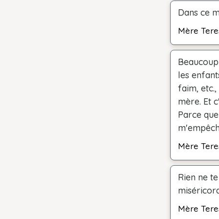
Dans ce mo
Mère Tere
Beaucoup d
les enfan
faim, etc.
mère. Et c
Parce que 
m'empêche 
Mère Tere
Rien ne te
miséricor
Mère Tere