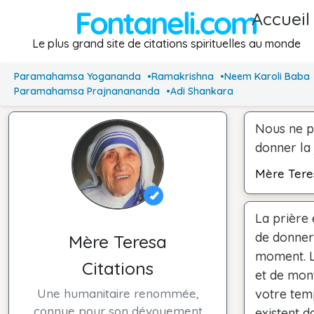
Accueil
Le plus grand site de citations spirituelles au monde
Paramahamsa Yogananda
Ramakrishna
Neem Karoli Baba
Paramahamsa Prajnanananda
Adi Shankara
Nous ne p
donner la 
Mère Tere
La prière 
de donner
Mère Teresa
moment. L'
Citations
et de mon
Une humanitaire renommée,
votre tem
connue pour son dévouement
existent 