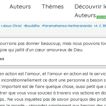
Auteurs
Thèmes
Découvrir l
Auteurs
NOUVE
Jésus-Christ
Bouddha
Paramahamsa Hariharananda
A. C. 
ourrions pas donner beaucoup, mais nous pouvons to
joie qui jaillit d'un cœur amoureux de Dieu.
sa
en action est l'amour, et l'amour en action est le servi
 inconditionnellement ce dont une personne a besoin s
important est de faire quelque chose, aussi petit que c
trer que vous vous souciez à travers vos actions en d
ps... Ne vous inquiétez pas de savoir pourquoi des pr
dans le monde - répondez simplement aux besoins des ge