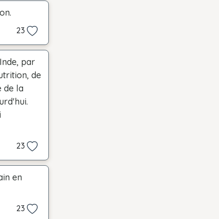
on.
23
Inde, par
rition, de
 de la
urd'hui.
i
23
ain en
23