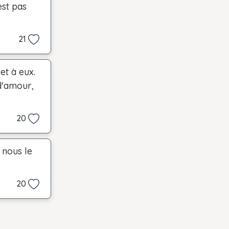
est pas
21
et à eux.
d'amour,
20
 nous le
20