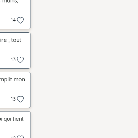
 mains,
14
re ; tout
13
emplit mon
13
 qui tient