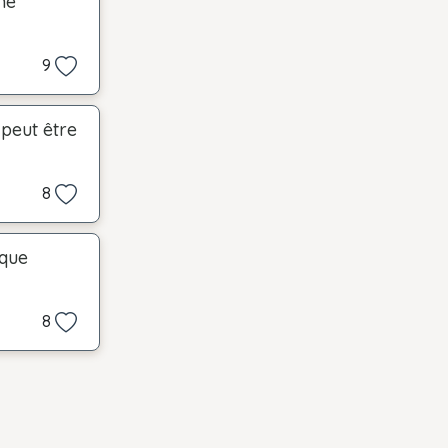
ne
9
 peut être
8
aque
8