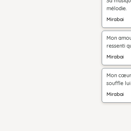
Sa musiqu
mélodie.
Mirabai
Mon amour 
ressenti q
Mirabai
Mon cœur 
souffle lui
Mirabai