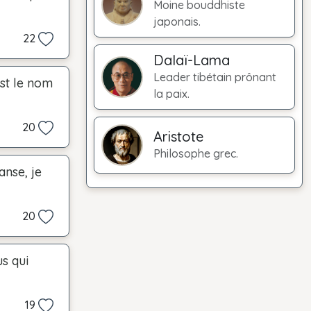
Moine bouddhiste
japonais.
22
Dalaï-Lama
Leader tibétain prônant
est le nom
la paix.
20
Aristote
Philosophe grec.
anse, je
20
s qui
19