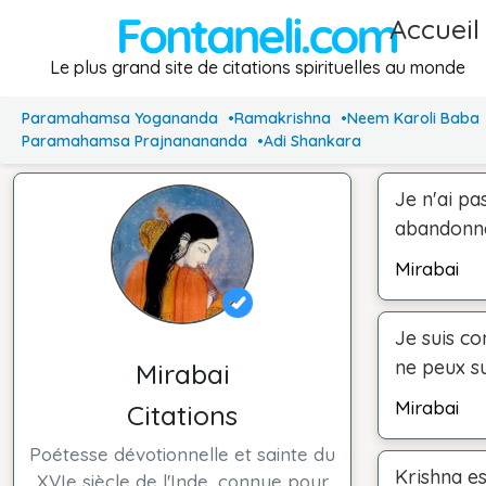
Accueil
Le plus grand site de citations spirituelles au monde
Paramahamsa Yogananda
Ramakrishna
Neem Karoli Baba
Paramahamsa Prajnanananda
Adi Shankara
Je n'ai pa
abandonné
Mirabai
Je suis co
ne peux su
Mirabai
Mirabai
Citations
Poétesse dévotionnelle et sainte du
Krishna es
XVIe siècle de l'Inde, connue pour