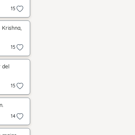
15
e Krishna,
15
 del
15
n.
14