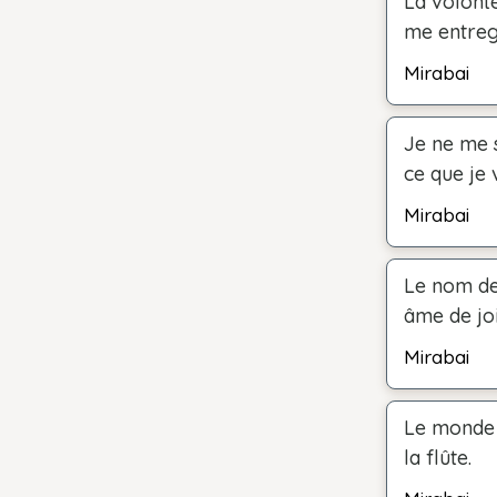
La volont
me entreg
Mirabai
Je ne me s
ce que je 
Mirabai
Le nom de
âme de joi
Mirabai
Le monde 
la flûte.