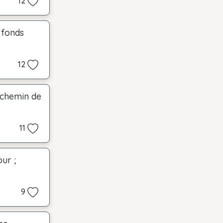
12
 fonds
12
 chemin de
11
ur ;
9