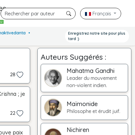
es
Français
AU
Bhaktivedanta
Enregistrez notre site pour plus
tard :)
Auteurs Suggérés :
Mahatma Gandhi
28
Leader du mouvement
non-violent indien.
rishna ; je
Maïmonide
Philosophe et érudit juif.
22
Nichiren
rouve paix