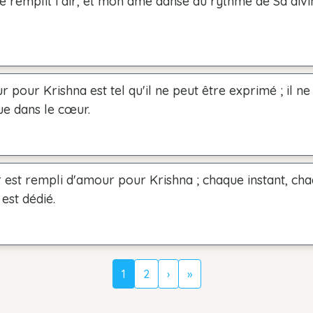
e remplit l'air, et mon âme danse au rythme de Sa divi
pour Krishna est tel qu'il ne peut être exprimé ; il ne
ue dans le cœur.
est rempli d'amour pour Krishna ; chaque instant, ch
 est dédié.
1
2
›
»