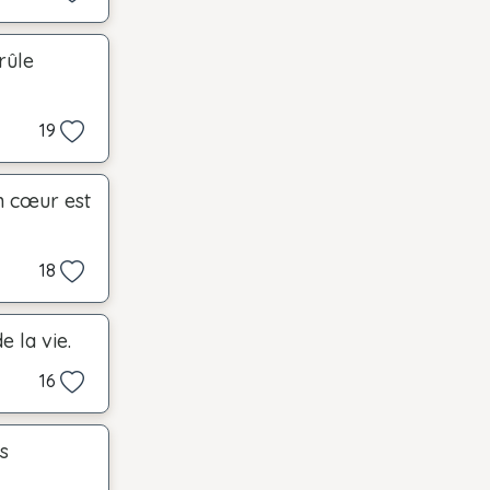
rûle
19
n cœur est
18
 la vie.
16
s