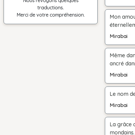
Nous revoyons quelques
traductions.
Merci de votre compréhension.
Mon amour
éternelle
Mirabai
Même dans
ancré dan
Mirabai
Le nom de 
Mirabai
La grâce d
mondains.